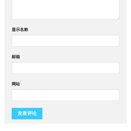
显示名称
邮箱
网站