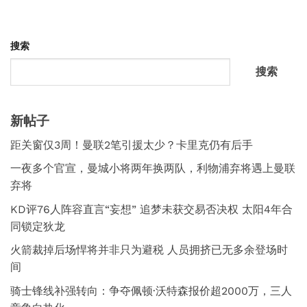
搜索
搜索
新帖子
距关窗仅3周！曼联2笔引援太少？卡里克仍有后手
一夜多个官宣，曼城小将两年换两队，利物浦弃将遇上曼联
弃将
KD评76人阵容直言“妄想” 追梦未获交易否决权 太阳4年合
同锁定狄龙
火箭裁掉后场悍将并非只为避税 人员拥挤已无多余登场时
间
骑士锋线补强转向：争夺佩顿·沃特森报价超2000万，三人