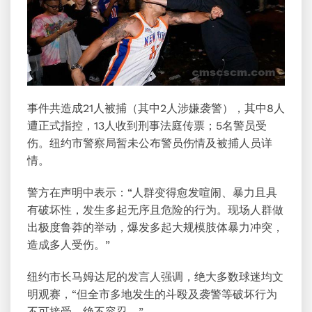
事件共造成21人被捕（其中2人涉嫌袭警），其中8人
遭正式指控，13人收到刑事法庭传票；5名警员受
伤。纽约市警察局暂未公布警员伤情及被捕人员详
情。
警方在声明中表示：“人群变得愈发喧闹、暴力且具
有破坏性，发生多起无序且危险的行为。现场人群做
出极度鲁莽的举动，爆发多起大规模肢体暴力冲突，
造成多人受伤。”
纽约市长马姆达尼的发言人强调，绝大多数球迷均文
明观赛，“但全市多地发生的斗殴及袭警等破坏行为
不可接受，绝不容忍。”