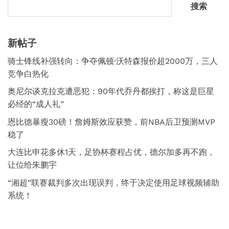
搜索
新帖子
骑士锋线补强转向：争夺佩顿·沃特森报价超2000万，三人
竞争白热化
奥尼尔谈克拉克遭恶犯：90年代乔丹都挨打，称这是巨星
必经的“成人礼”
恩比德暴瘦30磅！詹姆斯效应获赞，前NBA后卫预测MVP
稳了
大连比申花多休1天，足协杯赛程占优，德尔加多再不跑，
让位给朱鹏宇
“湘超”联赛裁判多次出现误判，终于决定使用足球视频辅助
系统！