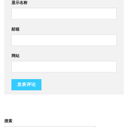
显示名称
邮箱
网站
搜索