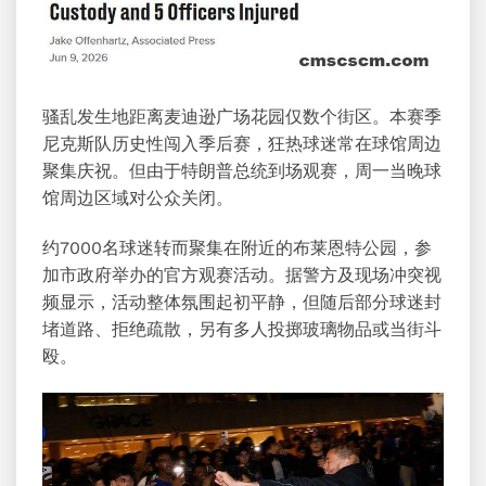
骚乱发生地距离
麦迪逊
广场花园仅数个街区。本赛季
尼克斯队历史性闯入季后赛，狂热球迷常在球馆周边
聚集庆祝。但由于特朗普总统到场观赛，周一当晚球
馆周边区域对公众关闭。
约7000名球迷转而聚集在附近的布莱恩特公园，参
加市政府举办的官方观赛活动。据警方及现场冲突视
频显示，活动整体氛围起初平静，但随后部分球迷封
堵道路、拒绝疏散，另有多人投掷玻璃物品或当街斗
殴。