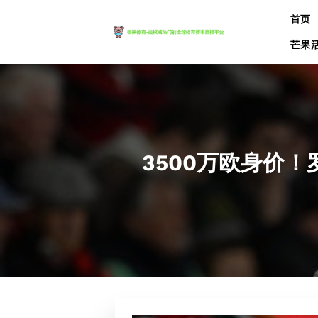
跳
首页
到
内
芒果
容
3500万欧身价