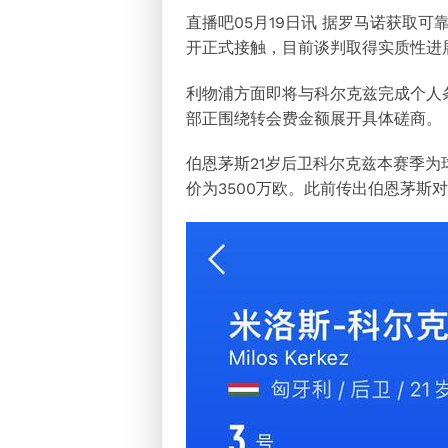
直播吧05月19日讯 据
罗马诺
获取可
开正式接触，目前谈判取得实质性进
利物浦方面即将与
科尔克兹
完成个人
部正围绕转会费金额展开具体磋商。
伯恩茅斯21岁后卫科尔克兹本赛季为
价为3500万欧。此前传出伯恩茅斯