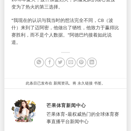
变为了热火的第三选择。
“我现在的认识与我当时的想法完全不同，CB（波
什）来到了迈阿密，他做出了牺牲，他致力于赢得比
赛胜利，而不是个人数据。”阿德巴约接着如此说
道。
此条目已发布在
新闻资讯
。将
永久链接
书签。
芒果体育新闻中心
芒果体育-最权威热门的全球体育赛
事直播平台新闻中心