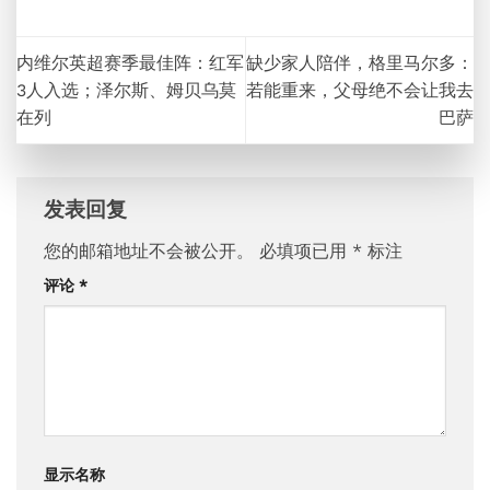
内维尔英超赛季最佳阵：红军
缺少家人陪伴，格里马尔多：
3人入选；泽尔斯、姆贝乌莫
若能重来，父母绝不会让我去
在列
巴萨
发表回复
您的邮箱地址不会被公开。
必填项已用
*
标注
评论
*
显示名称