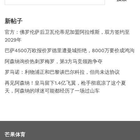
新帖子
官方：佛罗伦萨后卫瓦伦蒂尼加盟阿拉维斯，双方签约至
2029年
巴萨4500万欧报价罗德里遭曼城拒绝，8000万要价成鸿沟
阿森纳询价热刺罗梅罗，第3方马竞领跑争夺
罗马诺：利物浦正和巴黎谈巴尔科拉，但尚未达协议
再见阿森纳！皇马留下1.4亿飞翼，枪手彻底凉了这个夏
天，阿森纳的球迷可能都经历了一场过山车
芒果体育