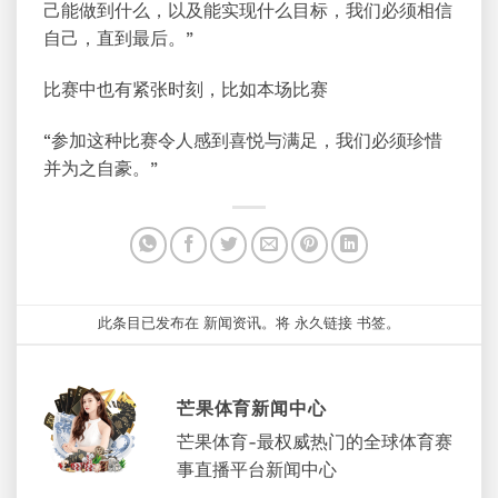
己能做到什么，以及能实现什么目标，我们必须相信
自己，直到最后。”
比赛中也有紧张时刻，比如本场比赛
“参加这种比赛令人感到喜悦与满足，我们必须珍惜
并为之自豪。”
此条目已发布在
新闻资讯
。将
永久链接
书签。
芒果体育新闻中心
芒果体育-最权威热门的全球体育赛
事直播平台新闻中心