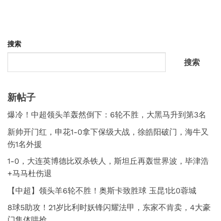
搜索
搜索
新帖子
爆冷！中超领头羊轰然倒下：6轮不胜，大黑马升到第3名
新帅开门红，申花1-0拿下保级大战，徐皓阳破门，海牛又
伤1名外援
1-0，大连英博德比双杀铁人，斯坦丘再轰世界波，毕津浩
+马马杜伤退
【中超】领头羊6轮不胜！奥斯卡致胜球 玉昆1比0蓉城
8球5助攻！21岁比利时妖锋闪耀法甲，东家不肯卖，4大豪
门集体哄抢