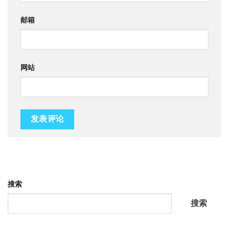
邮箱
网站
搜索
搜索