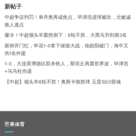
新帖子
中超争议判罚！单丹奥再成焦点，毕津浩进球被吹，元敏诚
推人逃点
爆冷！中超领头羊轰然倒下：6轮不胜，大黑马升到第3名
新帅开门红，申花1-0拿下保级大战，徐皓阳破门，海牛又
伤1名外援
1-0，大连英博德比双杀铁人，斯坦丘再轰世界波，毕津浩
+马马杜伤退
【中超】领头羊6轮不胜！奥斯卡致胜球 玉昆1比0蓉城
芒果体育