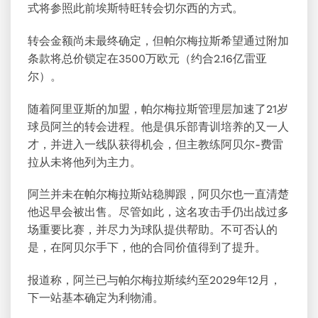
式将参照此前埃斯特旺转会切尔西的方式。
转会金额尚未最终确定，但帕尔梅拉斯希望通过附加
条款将总价锁定在3500万欧元（约合2.16亿雷亚
尔）。
随着阿里亚斯的加盟，帕尔梅拉斯管理层加速了21岁
球员阿兰的转会进程。他是俱乐部青训培养的又一人
才，并进入一线队获得机会，但主教练阿贝尔-费雷
拉从未将他列为主力。
阿兰并未在帕尔梅拉斯站稳脚跟，阿贝尔也一直清楚
他迟早会被出售。尽管如此，这名攻击手仍出战过多
场重要比赛，并尽力为球队提供帮助。不可否认的
是，在阿贝尔手下，他的合同价值得到了提升。
报道称，阿兰已与帕尔梅拉斯续约至2029年12月，
下一站基本确定为利物浦。