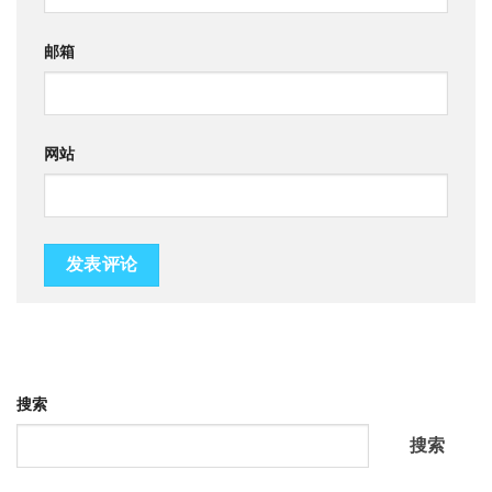
邮箱
网站
搜索
搜索