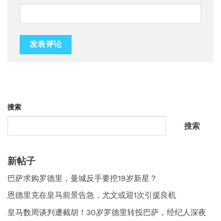
搜索
搜索
新帖子
巴萨求购罗德里，曼城反手要挖19岁新星？
恩德里克在皇马前景告急，尤文或迎1次引援良机
皇马数周谈判遭截胡！30岁罗德里转投巴萨，经纪人深夜