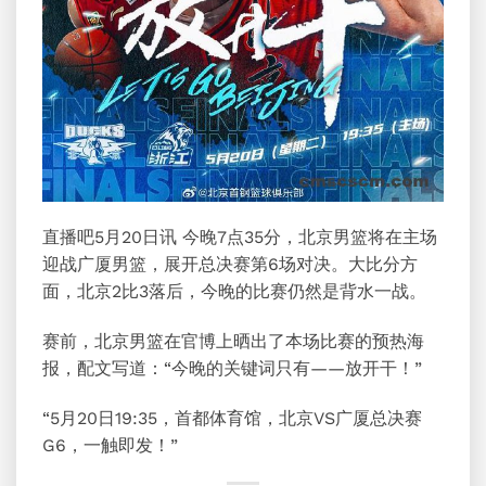
直播吧5月20日讯 今晚7点35分，北京男篮将在主场
迎战广厦男篮，展开总决赛第6场对决。大比分方
面，北京2比3落后，今晚的比赛仍然是背水一战。
赛前，北京男篮在官博上晒出了本场比赛的预热海
报，配文写道：“今晚的关键词只有——放开干！”
“5月20日19:35，首都体育馆，北京VS广厦总决赛
G6，一触即发！”