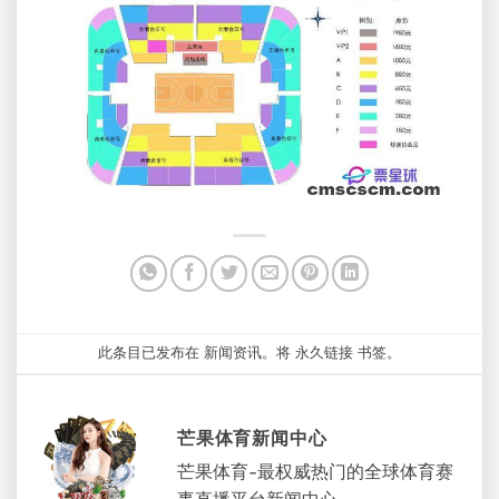
此条目已发布在
新闻资讯
。将
永久链接
书签。
芒果体育新闻中心
芒果体育-最权威热门的全球体育赛