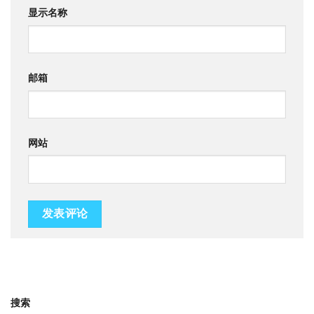
显示名称
邮箱
网站
搜索