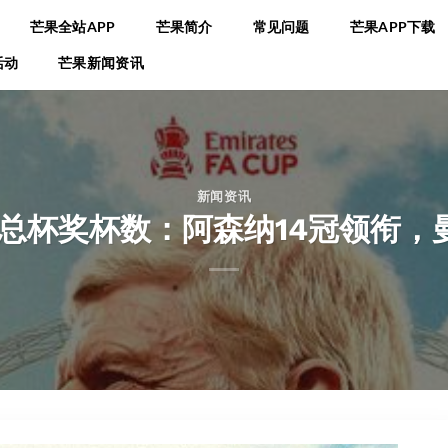
芒果全站APP
芒果简介
常见问题
芒果APP下载
活动
芒果新闻资讯
新闻资讯
！足总杯奖杯数：阿森纳14冠领衔，