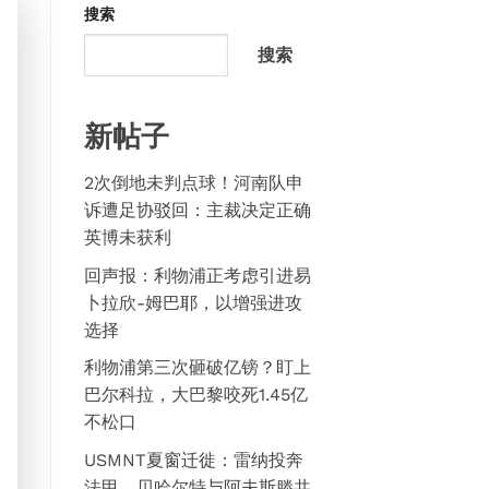
搜索
搜索
新帖子
2次倒地未判点球！河南队申
诉遭足协驳回：主裁决定正确
英博未获利
回声报：利物浦正考虑引进易
卜拉欣-姆巴耶，以增强进攻
选择
利物浦第三次砸破亿镑？盯上
巴尔科拉，大巴黎咬死1.45亿
不松口
USMNT夏窗迁徙：雷纳投奔
法甲，贝哈尔特与阿夫斯滕共