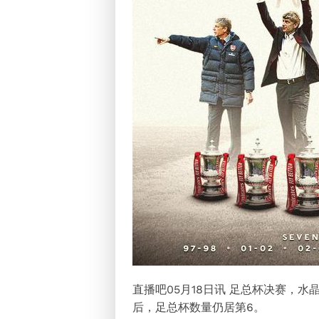
直播吧05月18日讯 足总杯决赛，
后，足总杯数量仍居第6。