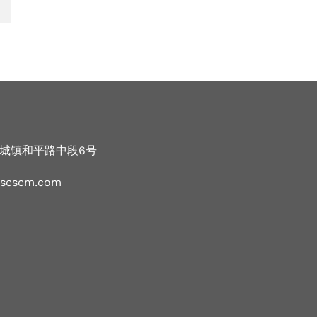
城镇和平路中段6号
scscm.com