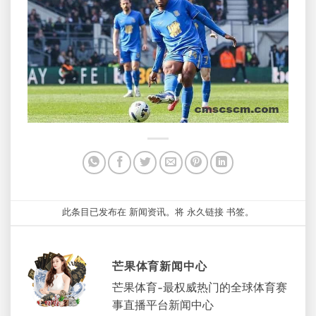
此条目已发布在
新闻资讯
。将
永久链接
书签。
芒果体育新闻中心
芒果体育-最权威热门的全球体育赛
事直播平台新闻中心