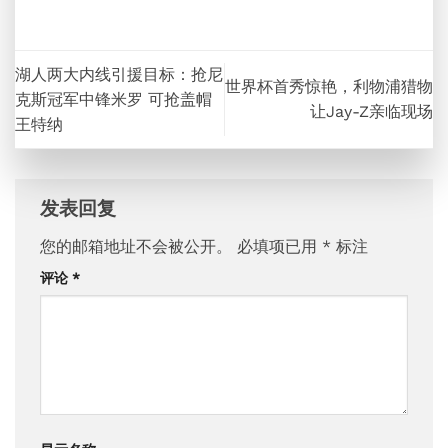
湖人两大内线引援目标：抢尼
世界杯首秀惊艳，利物浦猎物
克斯冠军中锋米罗 可抢盖帽
让Jay-Z亲临现场
王特纳
发表回复
您的邮箱地址不会被公开。
必填项已用
*
标注
评论
*