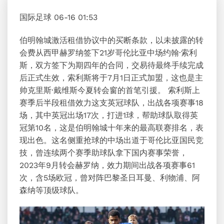
国际足球 06-16 01:53
伯明翰城激活租借协议中的买断条款，以未披露的转
会费从西甲赫罗纳签下21岁哥伦比亚中场约翰·索利
斯，双方签下为期四年的合同，交易待最终手续完成
后正式生效，索利斯将于7月1日正式加盟，这也是主
帅克里斯·戴维斯今夏转会窗的首笔引援。 索利斯上
赛季后半段租借效力这支英冠球队，出战各项赛事18
场，其中英冠出场17次，打进1球，帮助球队取得英
冠第10名，这是伯明翰城十年来的最高联赛排名，表
现出色。这名侧重抢球的中场出道于哥伦比亚国民竞
技，曾连续两个赛季助球队拿下国内赛事荣誉，
2023年9月转会赫罗纳，效力期间出战各项赛事61
次，含5场欧冠，曾对阵巴黎圣日耳曼、利物浦、阿
森纳等顶级球队。