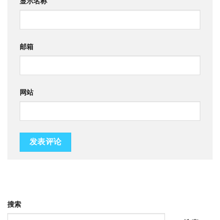
显示名称
邮箱
网站
搜索