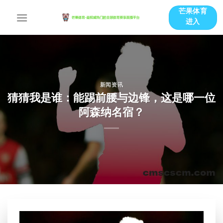
跳
芒果体育
到
进入
内
容
新闻资讯
猜猜我是谁：能踢前腰与边锋，这是哪一位
阿森纳名宿？