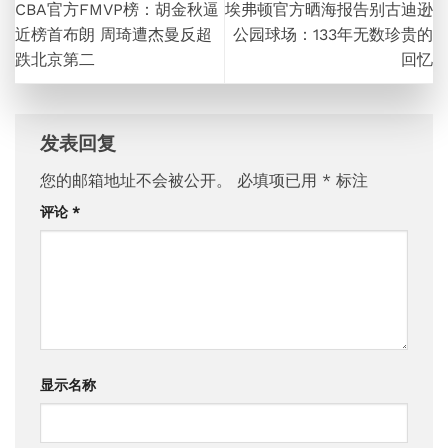
CBA官方FMVP榜：胡金秋逼
埃弗顿官方晒海报告别古迪逊
近榜首布朗 周琦遭杰曼反超
公园球场：133年无数珍贵的
跌北京第二
回忆
发表回复
您的邮箱地址不会被公开。
必填项已用
*
标注
评论
*
显示名称