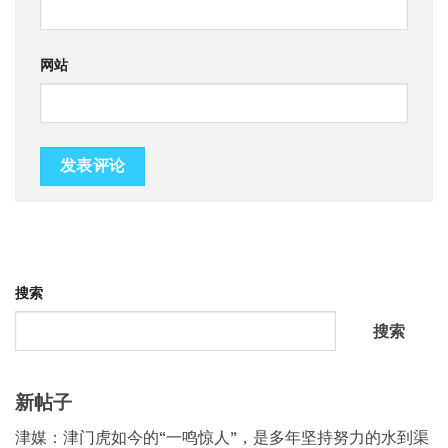
网站
搜索
搜索
新帖子
津媒：津门虎如今的“一鸣惊人”，是多年坚持努力的水到渠