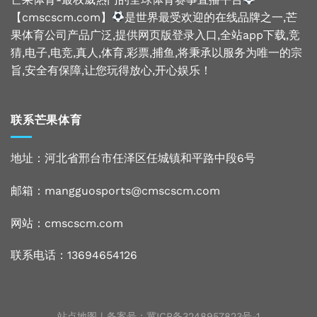
【cmscscm.com】
是世界最受欢迎的在线品牌之一,芒
果体育公司产品广泛,提供网页版登录入口,全站app下载,竞
猜,电子,电竞,真人,体育,彩票,捕鱼,将秉承以服务为唯一的宗
旨,安全有保障,让您玩得放心,开心娱乐！
联系芒果体育
地址：河北省邢台市任泽区任城镇和平路中段6号
邮箱：mangguosports@cmscscm.com
网站：
cmscscm.com
联系电话：13694654126
站点地图
| 备案号：
冀ICP备3248957823号-1