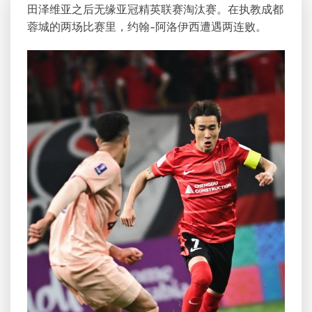
田泽维亚之后无缘亚冠精英联赛淘汰赛。在执教成都
蓉城的两场比赛里，约翰-阿洛伊西遭遇两连败。