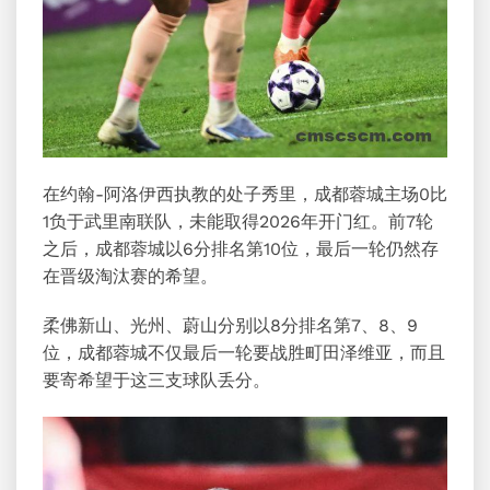
在约翰-阿洛伊西执教的处子秀里，成都蓉城主场0比
1负于武里南联队，未能取得2026年开门红。前7轮
之后，成都蓉城以6分排名第10位，最后一轮仍然存
在晋级淘汰赛的希望。
柔佛新山、光州、蔚山分别以8分排名第7、8、9
位，成都蓉城不仅最后一轮要战胜町田泽维亚，而且
要寄希望于这三支球队丢分。