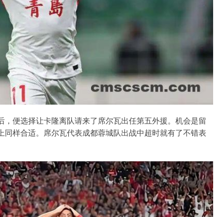
后，便选择让卡隆离队请来了席尔瓦出任第五外援。机会是留
上同样合适。席尔瓦代表成都蓉城队出战中超时就有了不错表
。