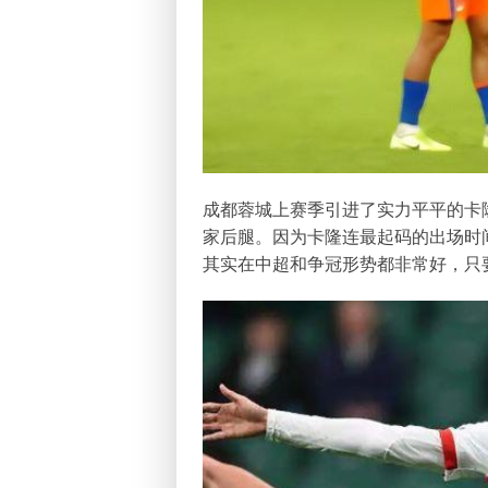
成都蓉城上赛季引进了实力平平的卡
家后腿。因为卡隆连最起码的出场时
其实在中超和争冠形势都非常好，只