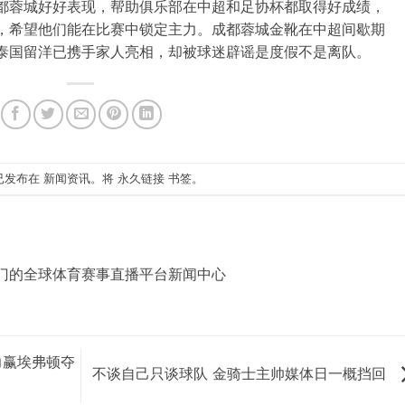
都蓉城好好表现，帮助俱乐部在中超和足协杯都取得好成绩，
，希望他们能在比赛中锁定主力。成都蓉城金靴在中超间歇期
泰国留洋已携手家人亮相，却被球迷辟谣是度假不是离队。
已发布在
新闻资讯
。将
永久链接
书签。
门的全球体育赛事直播平台新闻中心
力赢埃弗顿夺
不谈自己只谈球队 金骑士主帅媒体日一概挡回