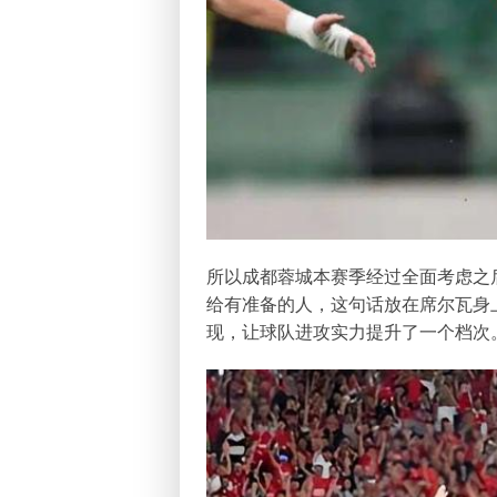
所以成都蓉城本赛季经过全面考虑之
给有准备的人，这句话放在席尔瓦身
现，让球队进攻实力提升了一个档次