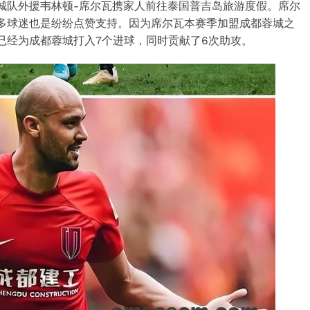
城队外援韦林顿-
席尔瓦
携家人前往泰国普吉岛旅游度假。席尔
多球迷也是纷纷点赞支持。因为席尔瓦本赛季加盟成都蓉城之
已经为成都蓉城打入7个进球，同时贡献了6次助攻。