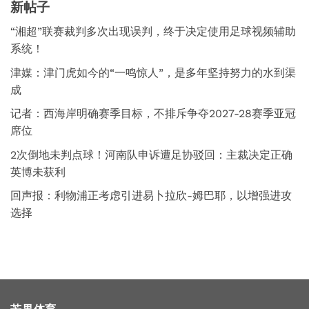
新帖子
“湘超”联赛裁判多次出现误判，终于决定使用足球视频辅助
系统！
津媒：津门虎如今的“一鸣惊人”，是多年坚持努力的水到渠
成
记者：西海岸明确赛季目标，不排斥争夺2027-28赛季亚冠
席位
2次倒地未判点球！河南队申诉遭足协驳回：主裁决定正确
英博未获利
回声报：利物浦正考虑引进易卜拉欣-姆巴耶，以增强进攻
选择