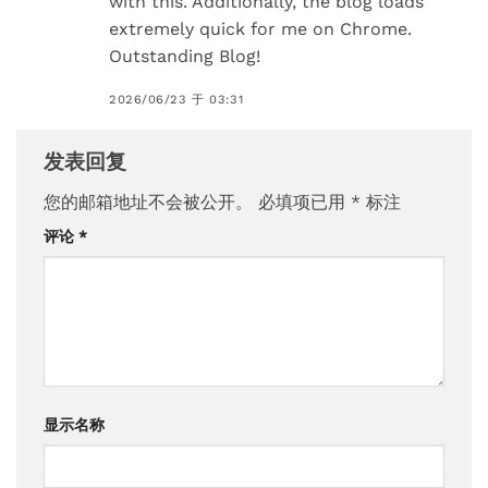
with this. Additionally, the blog loads
extremely quick for me on Chrome.
Outstanding Blog!
2026/06/23 于 03:31
发表回复
您的邮箱地址不会被公开。
必填项已用
*
标注
评论
*
显示名称