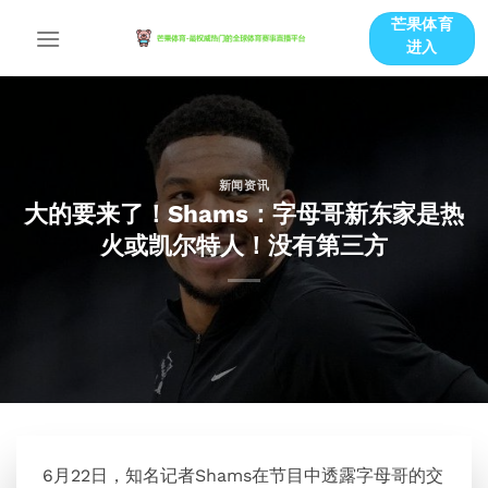
跳
芒果体育
到
进入
内
容
新闻资讯
大的要来了！Shams：字母哥新东家是热
火或凯尔特人！没有第三方
6月22日，知名记者Shams在节目中透露字母哥的交