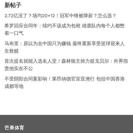
新帖子
2.72亿没了？场均20+12！冠军中锋被降薪？怎么选？
希罗回应合同年：续约不该成为包袱 雄鹿队内每个人都憋
着一口气
马布里：原以为去中国只为赚钱 最终重新享受篮球迎来人
生救赎
首次提名就能入选名人堂！森林狼主帅力挺戈贝尔：外界指
责他实在不公
不受阴阳合同案影响！莱昂纳德官宣亚洲行 包括中国香港
成都等地
芒果体育