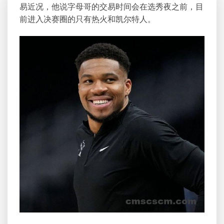
易近况，他说字母哥的交易时间会在选秀夜之前，目
前进入决赛圈的只有热火和凯尔特人。