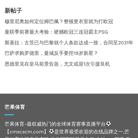
新帖子
穆里尼奥如何定位姆巴佩？整顿更衣室就为打欧冠
曼联季前赛最大考验：硬撼欧冠三连冠霸主PSG
斯基拉：古茨已与巴黎就个人条款达成一致，合同至2031年
巴萨求购罗德里，曼城反手要挖19岁新星？
恩德里克在皇马前景告急，尤文或迎1次引援良机
芒果体育
芒果体育-最权威热门的全球体育赛事直播平台
【cmscscm.com】
是世界最受欢迎的在线品牌之一,芒