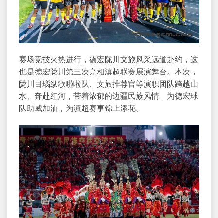
赛场竞技火热进行，德宏陇川文旅风采远道赴约，这
也是德宏陇川第三次亮相滇超联赛展演舞台。本次，
陇川目瑙纵歌啦啦队、文旅推荐官等演职团队跨越山
水、奔赴红河，带着浓郁的边疆民族风情，为德宏球
队助威加油，为滇超赛事锦上添花。