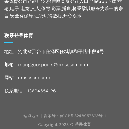
果体育公司产品广泛,提供网页版登录入口,全站app下载,竞
猜,电子,电竞,真人,体育,彩票,捕鱼,将秉承以服务为唯一的宗
旨,安全有保障,让您玩得放心,开心娱乐！
联系芒果体育
地址：河北省邢台市任泽区任城镇和平路中段6号
邮箱：mangguosports@cmscscm.com
网站：
cmscscm.com
联系电话：13694654126
站点地图
| 备案号：
冀ICP备3248957823号-1
Copyright 2023 ©
芒果体育