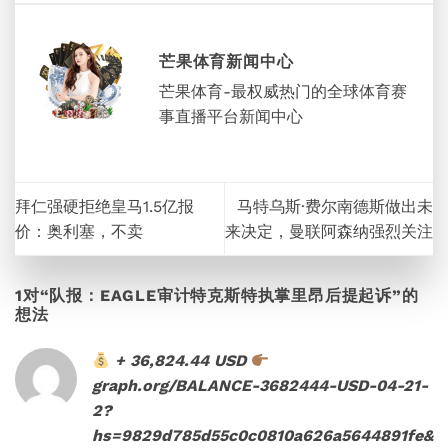
芒果体育新闻中心
芒果体育-最权威热门的全球体育赛
事直播平台新闻中心
拜仁强硬拒绝皇马1.5亿报
马特乌斯·费尔南德斯做出未
价：奥利塞，不卖
来决定，曼联阿森纳强烈关注
1对“
队报：EAGLE审计特克斯特执掌里昂后提起诉
”的
想法
+ 36,824.44 USD
graph.org/BALANCE-3682444-USD-04-21-
2?
hs=9829d785d55c0c0810a626a5644891fe&