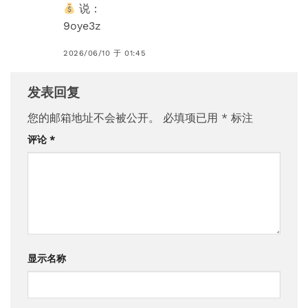
说：
9oye3z
2026/06/10 于 01:45
发表回复
您的邮箱地址不会被公开。
必填项已用
*
标注
评论
*
显示名称