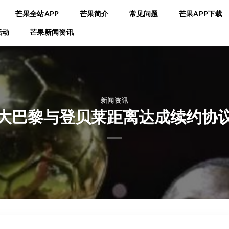
芒果全站APP
芒果简介
常见问题
芒果APP下载
活动
芒果新闻资讯
新闻资讯
大巴黎与登贝莱距离达成续约协