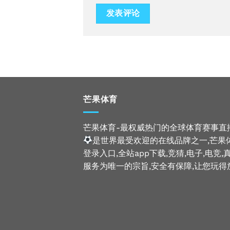
芒果体育
芒果体育-最权威热门的全球体育赛事直
是世界最受欢迎的在线品牌之一,芒果
登录入口,全站app下载,竞猜,电子,电竞,
服务为唯一的宗旨,安全有保障,让您玩得