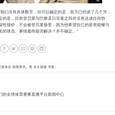
“我们没有具体数字，但可以确定的是，双方已经谈了几个月，
定的是，目前登贝莱与巴黎圣日耳曼之间并没有达成任何协
探性报价，不会被登贝莱接受，因为他希望自己的薪资能够与
奖的球员。事情最终能否解决？并不确定。”
已发布在
新闻资讯
。将
永久链接
书签。
门的全球体育赛事直播平台新闻中心