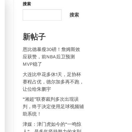
搜索
搜索
新帖子
恩比德暴瘦30磅！詹姆斯效
应获赞，前NBA后卫预测
MVP稳了
大连比申花多休1天，足协杯
赛程占优，德尔加多再不跑，
让位给朱鹏宇
“湘超”联赛裁判多次出现误
判，终于决定使用足球视频辅
助系统！
津媒：津门虎如今的“一鸣惊
人”，是多年坚持努力的水到