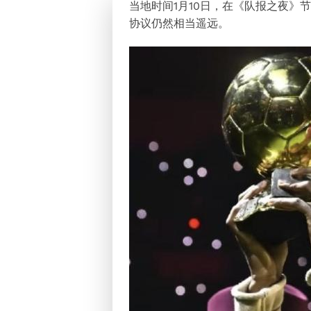
当地时间1月10日，在《队报之夜》
协议仍然相当遥远。