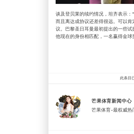
谈及登贝莱的续约情况，坦齐表示：
而且离达成协议还差得很远。可以肯
议。巴黎圣日耳曼最初提出的一些试
他现在的身份相匹配，一名赢得金球
此条目
芒果体育新闻中心
芒果体育-最权威热