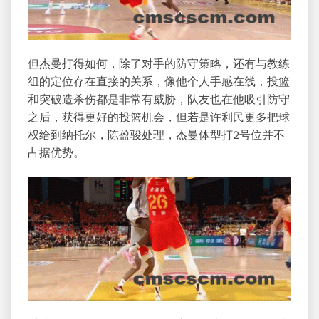
但杰曼打得如何，除了对手的防守策略，还有与教练
组的定位存在直接的关系，像他个人手感在线，投篮
和突破造杀伤都是非常有威胁，队友也在他吸引防守
之后，获得更好的投篮机会，但若是
许利民
更多把球
权给到纳托尔，陈盈骏处理，杰曼体型打2号位并不
占据优势。