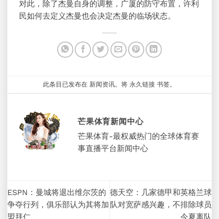
对此，除了杰曼自身的调整，广厦的防守布置，许利
民如何去定义杰曼也会决定杰曼的临场状态。
此条目已发布在
新闻资讯
。将
永久链接
书签。
芒果体育新闻中心
芒果体育-最权威热门的全球体育赛
事直播平台新闻中心
ESPN：曼城将退出维尔茨的
德天空：几家德甲和英格兰球
争夺行列，俱乐部认为其将加
队对宽萨感兴趣，不排除球员
盟拜仁
今夏离队