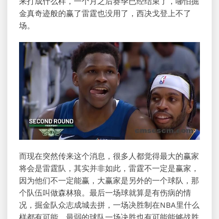
来打成什么样，一个月之后赛季已经结束了，哪怕掘
金真奇迹般的赢了雷霆也没用了，西决戈登上不了
场。
而现在突然传来这个消息，很多人都觉得最大的赢家
将会是雷霆队，其实并非如此，雷霆不一定是赢家，
因为他们不一定能赢，大赢家是另外的一个球队，那
个队伍叫做森林狼。最后一场球就算是有伤病的情
况，掘金队众志成城去拼，一场决胜制在NBA里什么
样都有可能，最弱的球队一场决胜也有可能能够战胜