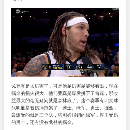
戈登真是太厉害了，可是他越厉害越能够看出，现在
掘金的损失很大，他们要真是爆发拼下了雷霆，那收
益最大的毫无疑问就是森林狼了。这个赛季有四支球
队明显是被伤病拖累了：骑士、绿军、勇士、掘金，
最难受的就是三个队，塔图姆报销的绿军，库里受伤
的勇士，还有没有戈登的掘金。