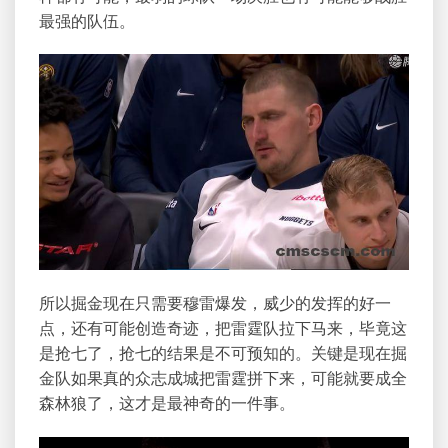
最强的队伍。
所以掘金现在只需要穆雷爆发，威少的发挥的好一
点，还有可能创造奇迹，把雷霆队拉下马来，毕竟这
是抢七了，抢七的结果是不可预知的。关键是现在掘
金队如果真的众志成城把雷霆拼下来，可能就要成全
森林狼了，这才是最神奇的一件事。