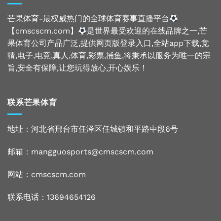
芒果体育-最权威热门的全球体育赛事直播平台
【cmscscm.com】
是世界最受欢迎的在线品牌之一,芒
果体育公司产品广泛,提供网页版登录入口,全站app下载,竞
猜,电子,电竞,真人,体育,彩票,捕鱼,将秉承以服务为唯一的宗
旨,安全有保障,让您玩得放心,开心娱乐！
联系芒果体育
地址：河北省邢台市任泽区任城镇和平路中段6号
邮箱：mangguosports@cmscscm.com
网站：
cmscscm.com
联系电话：13694654126