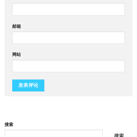
邮箱
网站
搜索
搜索