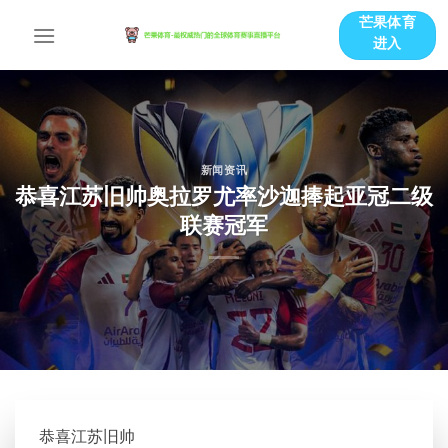
跳
芒果体育
到
进入
内
容
新闻资讯
恭喜江苏旧帅奥拉罗尤率沙迦捧起亚冠二级
联赛冠军
恭喜江苏旧帅