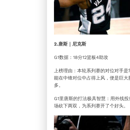
2.唐斯｜尼克斯
G1数据：18分12篮板4助攻
上榜理由：本轮系列赛的对位对手是
能在中锋对位中占得上风，便是巨大
多。
G1里唐斯的打法极具智慧：用外线
场砍下两双，为系列赛开了个好头。