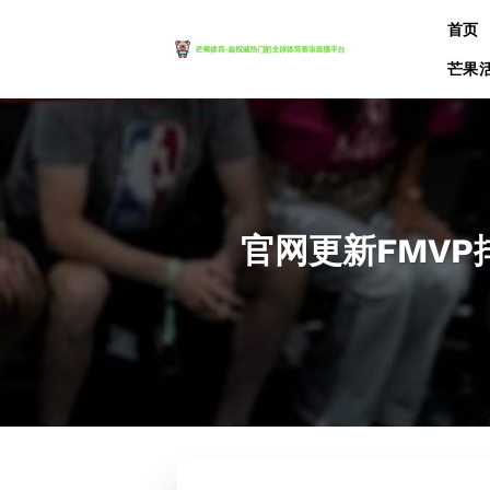
跳
首页
到
内
芒果
容
官网更新FMV