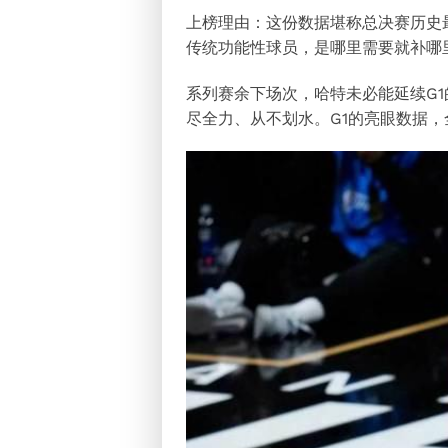
上榜理由：这份数据堪称总决赛历史
传统功能性球员，是哪里需要就补哪
系列赛余下场次，哈特未必能延续G
尽全力、从不划水。G1的亮眼数据