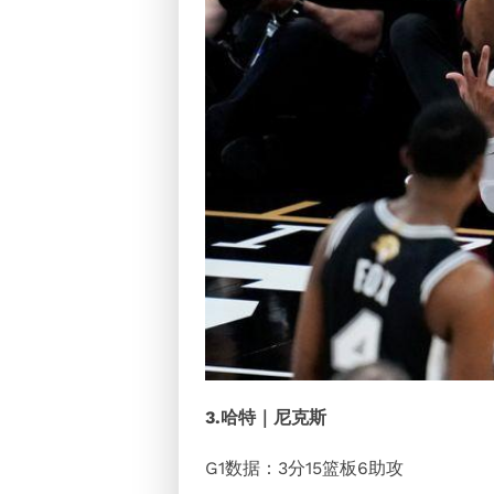
3.哈特｜尼克斯
G1数据：3分15篮板6助攻