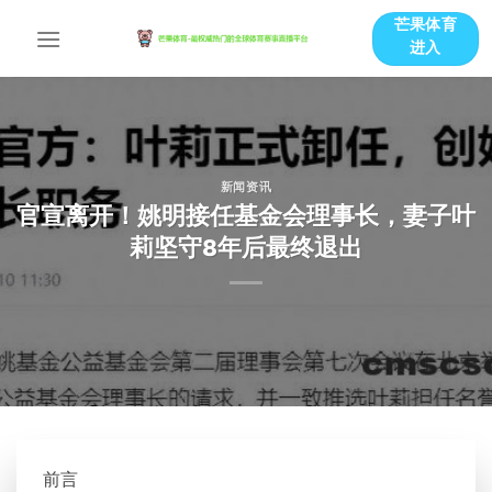
跳
芒果体育
到
进入
内
容
新闻资讯
官宣离开！姚明接任基金会理事长，妻子叶
莉坚守8年后最终退出
前言