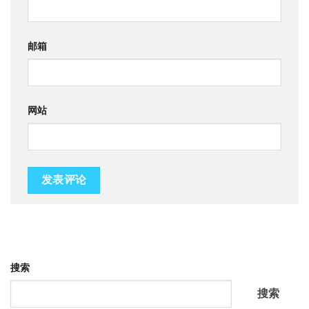
邮箱
网站
搜索
搜索