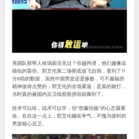
美国队那帮人啥场面没见过？你越拘谨，他们越像逗
猫似的耍你。郭艾伦第二场彻底放飞自我，拿到了11
分6助的数据，虽然中国男篮还是惨败，可不服输的
精神值得点赞的；郭艾伦的全场紧逼，是真的敢打，
当时真的被国内后卫线那股拼劲鼓舞到了。
技术可以练，战术可以学，但“想赢怕输”的心态最要
命。在在这一点上，郭艾伦确实争气，不愧为彼时的
男篮核心后卫。