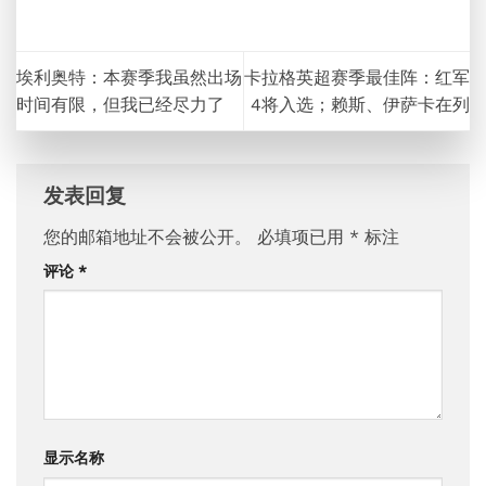
埃利奥特：本赛季我虽然出场
卡拉格英超赛季最佳阵：红军
时间有限，但我已经尽力了
4将入选；赖斯、伊萨卡在列
发表回复
您的邮箱地址不会被公开。
必填项已用
*
标注
评论
*
显示名称