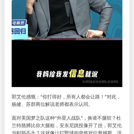
郭艾伦感慨：“你打得好，所有人都会让路！”对此，
杨健、苏群两位解说老师都表示认同。
面对美国梦之队这种“外星人战队”，换谁不腿软？杜
兰特胳膊比你大腿粗，安东尼跳投像开了挂，郭艾伦
当时能不怂？这就像让打野球的突然对位詹姆斯，没