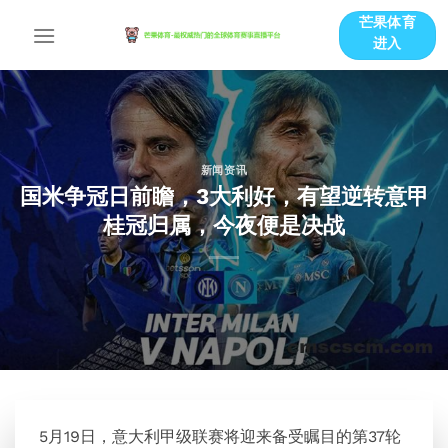
跳
芒果体育
到
进入
内
容
新闻资讯
国米争冠日前瞻，3大利好，有望逆转意甲
桂冠归属，今夜便是决战
5月19日，意大利甲级联赛将迎来备受瞩目的第37轮