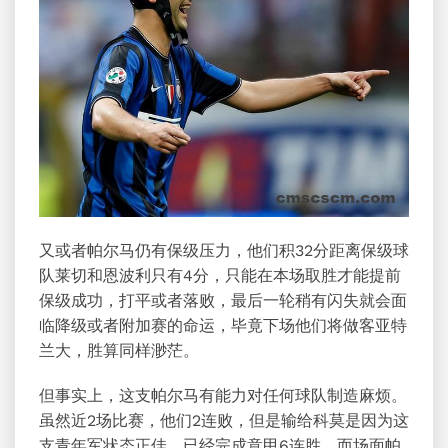
又或者帕尔马仍有保级压力，他们积32分距离保级球
队莱切和恩波利只有4分，只能在本场取胜才能提前
保级成功，打平或者落败，最后一轮稍有闪失就会面
临降级或者附加赛的命运，毕竟下场他们将做客亚特
兰大，胜算同样渺茫。
但事实上，这支帕尔马有能力对任何球队制造麻烦。
虽然近2场比赛，他们2连败，但是输给科莫是因为这
支青年军状态正佳，已经完成意甲6连胜，而场面帕