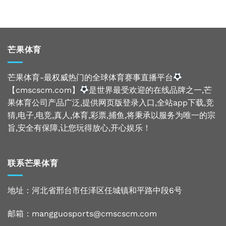
芒果体育
芒果体育-最权威热门的全球体育赛事直播平台
【cmscscm.com】
是世界最受欢迎的在线品牌之一,芒
果体育公司产品广泛,提供网页版登录入口,全站app下载,竞
猜,电子,电竞,真人,体育,彩票,捕鱼,将秉承以服务为唯一的宗
旨,安全有保障,让您玩得放心,开心娱乐！
联系芒果体育
地址：河北省邢台市任泽区任城镇和平路中段6号
邮箱：mangguosports@cmscscm.com