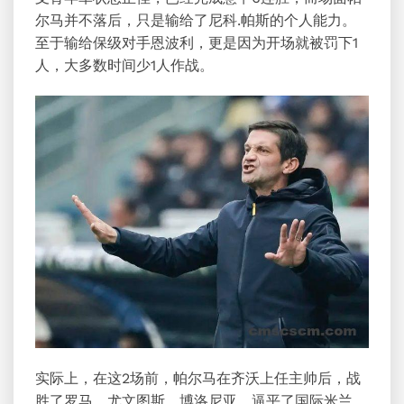
尔马并不落后，只是输给了尼科.帕斯的个人能力。
至于输给保级对手恩波利，更是因为开场就被罚下1
人，大多数时间少1人作战。
实际上，在这2场前，帕尔马在齐沃上任主帅后，战
胜了罗马、尤文图斯、博洛尼亚，逼平了国际米兰、