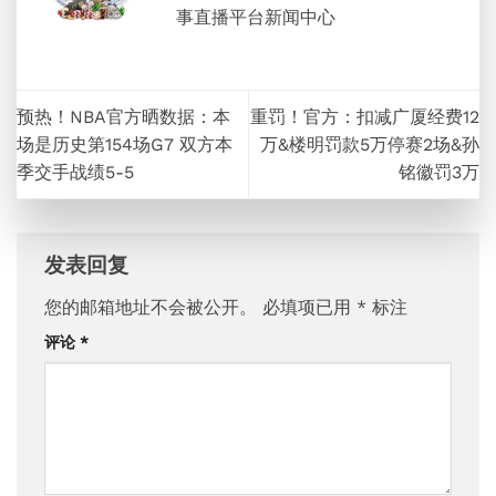
事直播平台新闻中心
预热！NBA官方晒数据：本
重罚！官方：扣减广厦经费12
场是历史第154场G7 双方本
万&楼明罚款5万停赛2场&孙
季交手战绩5-5
铭徽罚3万
发表回复
您的邮箱地址不会被公开。
必填项已用
*
标注
评论
*