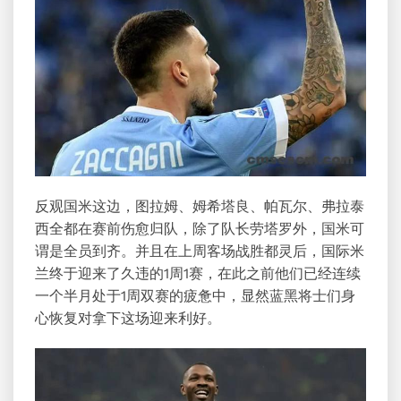
反观国米这边，图拉姆、姆希塔良、帕瓦尔、弗拉泰
西全都在赛前伤愈归队，除了队长劳塔罗外，国米可
谓是全员到齐。并且在上周客场战胜都灵后，国际米
兰终于迎来了久违的1周1赛，在此之前他们已经连续
一个半月处于1周双赛的疲惫中，显然蓝黑将士们身
心恢复对拿下这场迎来利好。