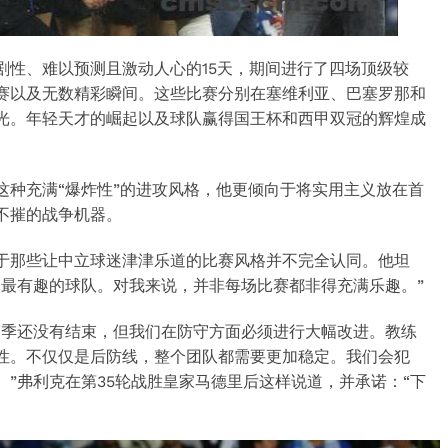
剧性、难以预测且激动人心的15天，期间进行了四场顶级较
赛以及无数精彩瞬间。这些比赛分别在塞维利亚、巴塞罗那和
光。年轻天才的崛起以及球队赢得国王杯和西甲双冠的辉煌成
这种充满“爆炸性”的进攻风格，他更倾向于将实用主义放在首
不摧的战争机器。
于那些让中立球迷津津乐道的比赛风格并不完全认同。他坦
洲最有趣的球队。对我来说，并非每场比赛都非得充满乐趣。”
赛季还没有结束，但我们在防守方面必须进行大幅改进。教练
性。不仅仅是后防线，整个团队都需要更加稳定。我们会犯
”弗利克在第35轮战胜皇家马德里后这样说道，并承诺：“下