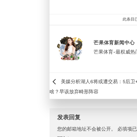
此条目
芒果体育新闻中心
芒果体育-最权威热
美媒分析湖人6将或遭交易：5后卫+
啥？早该放弃畸形阵容
发表回复
您的邮箱地址不会被公开。
必填项