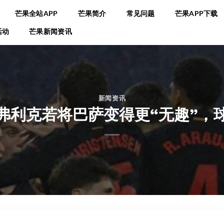
芒果全站APP
芒果简介
常见问题
芒果APP下载
活动
芒果新闻资讯
新闻资讯
弗利克若将巴萨变得更“无趣”，