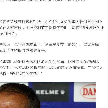
的赛季继续秉持这种打法，那么他们无疑将成为任何对手都不
员在比赛末段，本应控制节奏保持优势时，却像“追逐皮球的小
得更加果断。
球落后，包括对阵本菲卡、马德里竞技（两次）、皇家马德
实现了逆转取胜或艰难逼平。
然希望巴萨能避免这种险象环生的局面。回顾与塞尔塔的比
评论道：“这支球队还很年轻，球员们需要更加谨慎。当我们人
球权，守住我们的优势。”