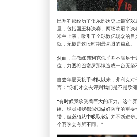
巴塞罗那经历了俱乐部历史上最富戏
量，包括国王杯决赛、两场欧冠半决
米兰上演，吸引了全球数亿观众的目
就，无疑是这段时期最亮眼的篇章。
然而，主教练弗利克似乎并不满足于
位，力图将巴塞罗那锻造成一台无坚
自去年夏天接手球队以来，弗利克对
言：“你们才会去评判我们是不是欧
“有时候我承受着巨大的压力。这个
组、球员和我都深知做好防守的重要
错，但必须从中吸取教训并不断进步。
个赛季会有所不同。”