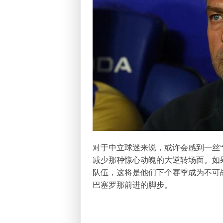
对于中立球迷来说，或许会感到一丝
减少那种惊心动魄的大逆转场面。如
队伍，这将是他们下个赛季成为不可
巴塞罗那前进的脚步。