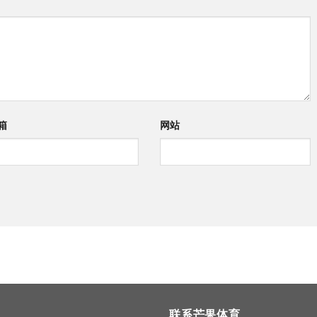
箱
网站
联系芒果体育