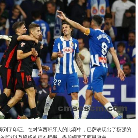
得到了印证。在对阵西班牙人的比赛中，巴萨表现出了极强的
的控球以及锋线的精准把握，提前锁定了西甲冠军。