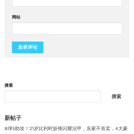
网站
搜索
搜索
新帖子
8球5助攻！21岁比利时妖锋闪耀法甲，东家不肯卖，4大豪