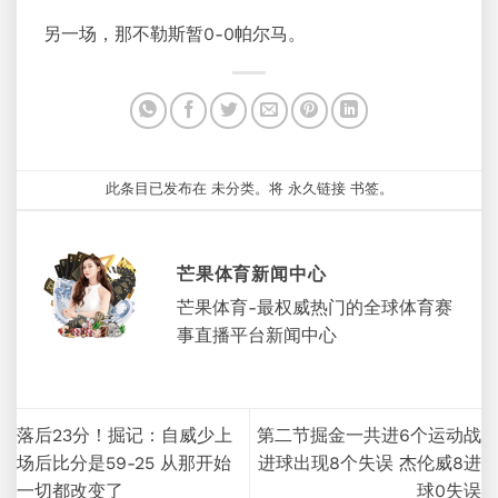
另一场，那不勒斯暂0-0帕尔马。
此条目已发布在 未分类。将
永久链接
书签。
芒果体育新闻中心
芒果体育-最权威热门的全球体育赛
事直播平台新闻中心
落后23分！掘记：自威少上
第二节掘金一共进6个运动战
场后比分是59-25 从那开始
进球出现8个失误 杰伦威8进
一切都改变了
球0失误