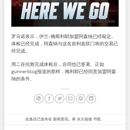
罗马诺表示，伊兰-梅斯利耶加盟阿森纳已经敲定。
体检已经完成，阿森纳与这名前利兹联门将的交易已
经完成。
周二在伦敦完成体检后，合同也已签署。正如
gunnerblog报道的那样，梅利耶已经同意加盟阿森
纳的条件。
此条目已发布在
新闻资讯
。将
永久链接
书签。