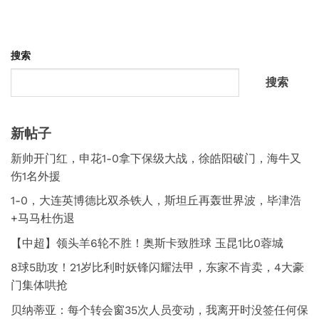
搜索
搜索
新帖子
新帅开门红，申花1-0拿下保级大战，徐皓阳破门，海牛又
伤1名外援
1-0，大连英博德比双杀铁人，斯坦丘再轰世界波，毕津浩
+马马杜伤退
【中超】领头羊6轮不胜！奥斯卡致胜球 玉昆1比0蓉城
8球5助攻！21岁比利时妖锋闪耀法甲，东家不肯卖，4大豪
门集体哄抢
贝纳蒂亚：每个转会窗35次人员变动，我离开时没签任何保