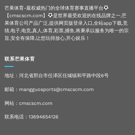
芒果体育-最权威热门的全球体育赛事直播平台
【cmscscm.com】
是世界最受欢迎的在线品牌之一,芒
果体育公司产品广泛,提供网页版登录入口,全站app下载,竞
猜,电子,电竞,真人,体育,彩票,捕鱼,将秉承以服务为唯一的宗
旨,安全有保障,让您玩得放心,开心娱乐！
联系芒果体育
地址：河北省邢台市任泽区任城镇和平路中段6号
邮箱：mangguosports@cmscscm.com
网站：
cmscscm.com
联系电话：13694654126