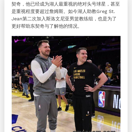
契奇，他已经成为湖人最重视的绝对头号球星，甚至
是重视程度要超过詹姆斯。如今湖人助教Greg St.
Jean第二次加入斯洛文尼亚男篮教练组，也是为了
更好帮助东契奇与了解他的情况。