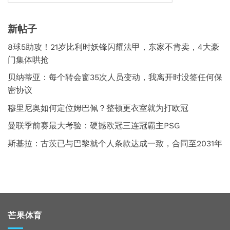
新帖子
8球5助攻！21岁比利时妖锋闪耀法甲，东家不肯卖，4大豪
门集体哄抢
贝纳蒂亚：每个转会窗35次人员变动，我离开时没签任何保
密协议
穆里尼奥如何定位姆巴佩？整顿更衣室就为打欧冠
曼联季前赛最大考验：硬撼欧冠三连冠霸主PSG
斯基拉：古茨已与巴黎就个人条款达成一致，合同至2031年
芒果体育