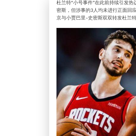
杜兰特“小号事件”在此前持续引发热
密斯，但涉事的3人均未进行正面回应
京与小贾巴里-史密斯双双转发杜兰特