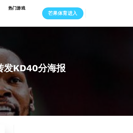
热门游戏
芒果体育进入
发KD40分海报