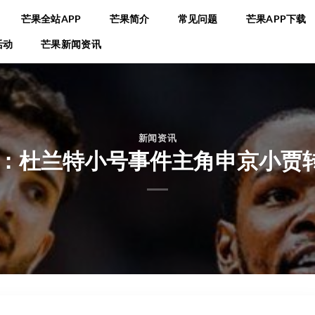
芒果全站APP
芒果简介
常见问题
芒果APP下载
活动
芒果新闻资讯
新闻资讯
：杜兰特小号事件主角申京小贾转