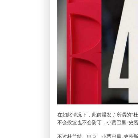
在如此情况下，此前爆发了所谓的“
不会投篮也不会防守，小贾巴里-史
不过杜兰特、申京、小贾巴里-史密