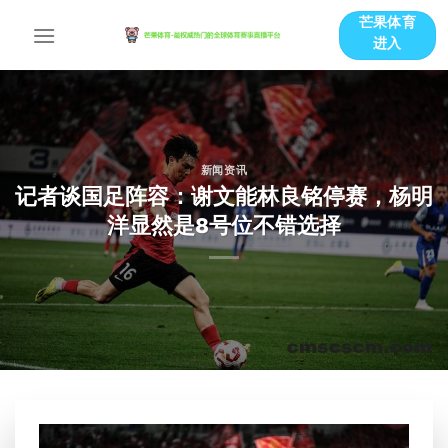
跳
芒果体育
到
进入
内
容
新闻资讯
记者谈国足阵容：谢文能林良铭停赛，杨明
洋显然是8号位不错选择