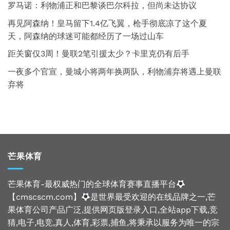
罗马诺：利物浦正和巴黎谈巴尔科拉，但尚未达协议
再见阿森纳！皇马留下1.4亿飞翼，枪手彻底凉了这个夏
天，阿森纳的球迷可能都经历了一场过山车
距关窗仅3周！曼联2笔引援太少？卡里克仍有后手
一夜多个官宣，曼城小将两年换两队，利物浦弃将遇上曼联
弃将
芒果体育
芒果体育-最权威热门的全球体育赛事直播平台
【cmscscm.com】
是世界最受欢迎的在线品牌之一,芒
果体育公司产品广泛,提供网页版登录入口,全站app下载,竞
猜,电子,电竞,真人,体育,彩票,捕鱼,将秉承以服务为唯一的宗