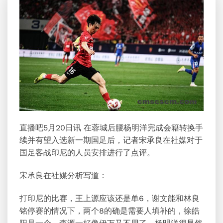
直播吧5月20日讯 在蓉城后腰杨明洋完成会籍转换手
续并有望入选新一期国足后，记者宋承良在社媒对于
国足客战印尼的人员安排进行了点评。
宋承良在社媒分析写道：
打印尼的比赛，王上源应该还是单6，谢文能和林良
铭停赛的情况下，两个8的确是需要人填补的，徐皓