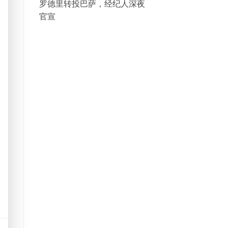
罗德里转投巴萨，经纪人深夜
官宣