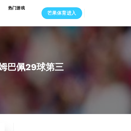
热门游戏
芒果体育进入
姆巴佩29球第三