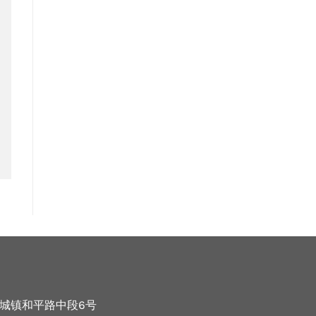
城镇和平路中段6号