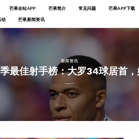
芒果全站APP
芒果简介
常见问题
芒果APP下载
活动
芒果新闻资讯
新闻资讯
季最佳射手榜：大罗34球居首，