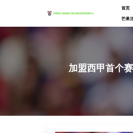
跳
首页
到
内
芒果
容
加盟西甲首个赛