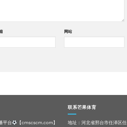
箱
网站
联系芒果体育
播平台
【cmscscm.com】
地址：河北省邢台市任泽区任