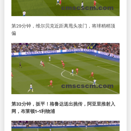
第29分钟，维尔贝克近距离甩头攻门，将球稍稍顶
偏
第32分钟，扳平！格鲁达送出挑传，阿亚里推射入
网，布莱顿1-1利物浦