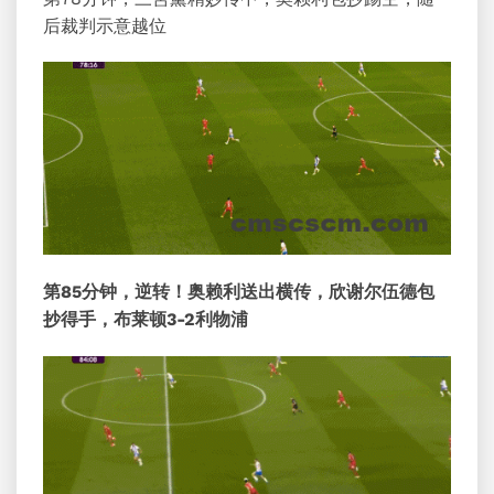
后裁判示意越位
第85分钟，逆转！奥赖利送出横传，欣谢尔伍德包
抄得手，布莱顿3-2利物浦