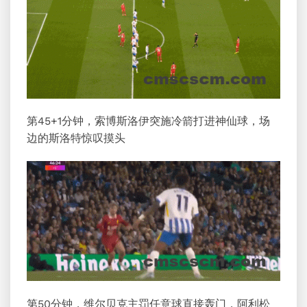
第45+1分钟，索博斯洛伊突施冷箭打进神仙球，场
边的斯洛特惊叹摸头
第50分钟，维尔贝克主罚任意球直接轰门，阿利松