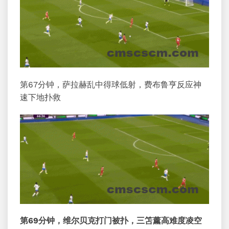
第67分钟，萨拉赫乱中得球低射，费布鲁亨反应神
速下地扑救
第69分钟，维尔贝克打门被扑，三笘薰高难度凌空