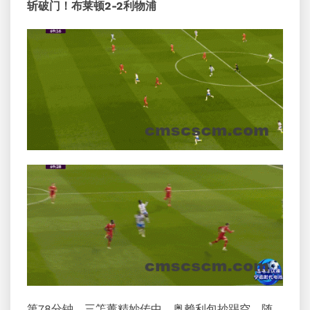
斩破门！布莱顿2-2利物浦
第78分钟，三笘薰精妙传中，奥赖利包抄踢空，随