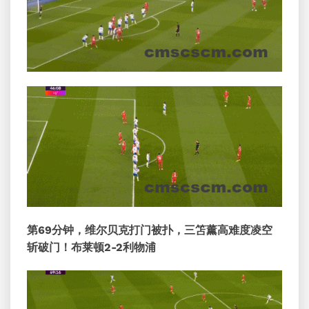
第69分钟，维尔贝克打门被扑，三笘薰高难度凌空
斩破门！布莱顿2-2利物浦