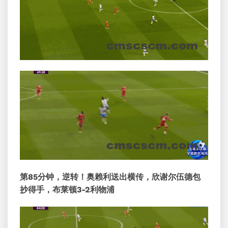
第85分钟，逆转！奥赖利送出横传，欣谢尔伍德包
抄得手，布莱顿3-2利物浦