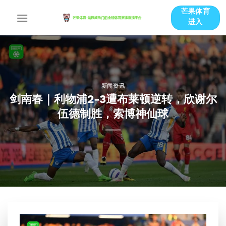
跳
芒果体育
到
进入
内
容
新闻资讯
剑南春｜利物浦2-3遭布莱顿逆转，欣谢尔
伍德制胜，索博神仙球