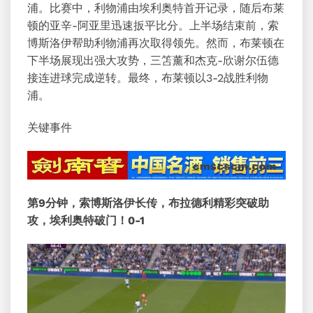
浦。比赛中，利物浦由埃利奥特首开记录，随后布莱
顿的亚辛-阿亚里迅速扳平比分。上半场结束前，索
博斯洛伊帮助利物浦再次取得领先。然而，布莱顿在
下半场展现出强大攻势，三笘薰和杰克-欣谢尔伍德
接连进球完成逆转。最终，布莱顿以3-2战胜利物
浦。
关键事件
第9分钟，索博斯洛伊长传，布拉德利精彩突破助
攻，埃利奥特破门！0-1