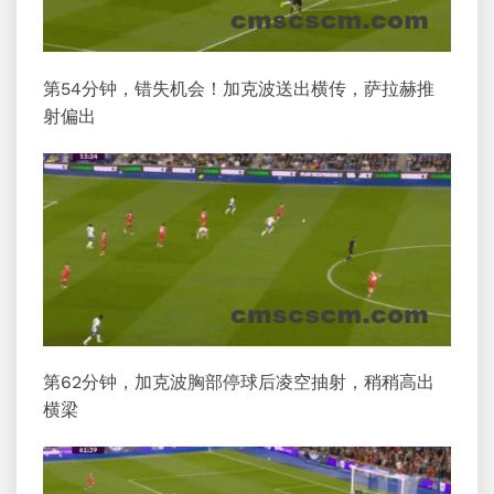
第54分钟，错失机会！加克波送出横传，萨拉赫推
射偏出
第62分钟，加克波胸部停球后凌空抽射，稍稍高出
横梁