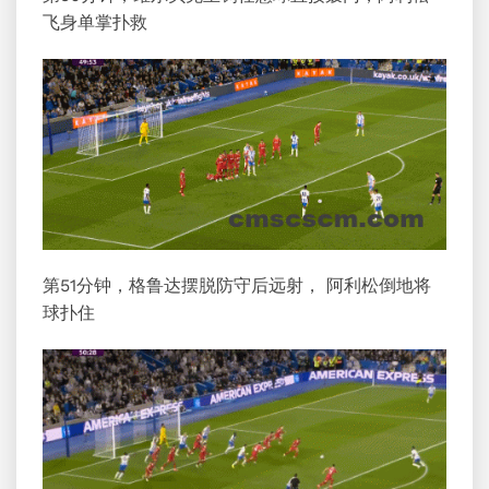
飞身单掌扑救
第51分钟，格鲁达摆脱防守后远射， 阿利松倒地将
球扑住