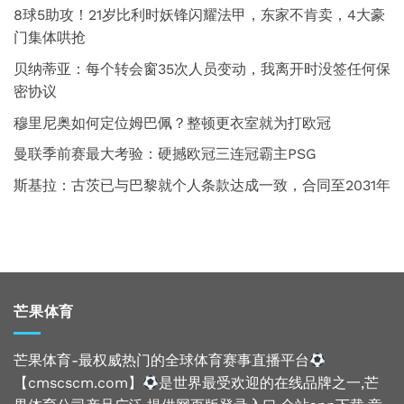
8球5助攻！21岁比利时妖锋闪耀法甲，东家不肯卖，4大豪
门集体哄抢
贝纳蒂亚：每个转会窗35次人员变动，我离开时没签任何保
密协议
穆里尼奥如何定位姆巴佩？整顿更衣室就为打欧冠
曼联季前赛最大考验：硬撼欧冠三连冠霸主PSG
斯基拉：古茨已与巴黎就个人条款达成一致，合同至2031年
芒果体育
芒果体育-最权威热门的全球体育赛事直播平台
【cmscscm.com】
是世界最受欢迎的在线品牌之一,芒