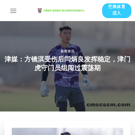
跳
芒果体育
到
进入
内
容
新闻资讯
津媒：方镜淇受伤后闫炳良发挥稳定，津门
虎守门员组闯过震荡期