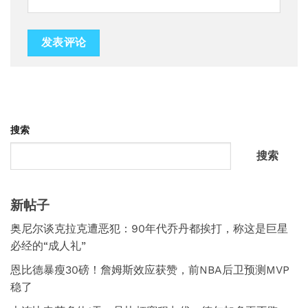
搜索
搜索
新帖子
奥尼尔谈克拉克遭恶犯：90年代乔丹都挨打，称这是巨星
必经的“成人礼”
恩比德暴瘦30磅！詹姆斯效应获赞，前NBA后卫预测MVP
稳了