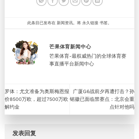
此条目已发布在
新闻资讯
。将
永久链接
书签。
芒果体育新闻中心
芒果体育-最权威热门的全球体育赛
事直播平台新闻中心
罗体：尤文准备为奥斯梅恩报
广厦G6战前夕再遭打击？孙
价8500万欧，超过7500万欧
铭徽已面临禁赛点：北京会重
解约金
点针对他吗
发表回复