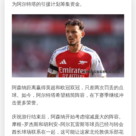
为
阿尔特塔
的引援计划筹集资金。
阿森纳距离赢得英超和欧冠双冠，只差两次罚丢的点
球。如今，阿尔特塔希望精简阵容，在下赛季继续冲
击更多荣誉。
庆祝游行结束后，阿森纳开始考虑缩减庞大的阵容。
摩根-罗杰斯和胡利安-阿尔瓦雷斯等球员已经与转会
酋长球场联系在一起，这可能让这家北伦敦俱乐部花