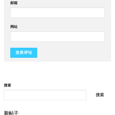
邮箱
网站
搜索
搜索
新帖子