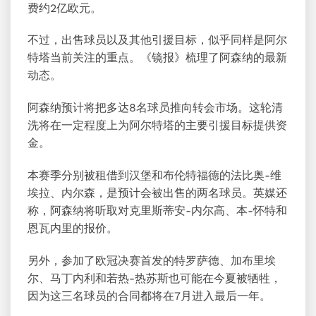
费约2亿欧元。
不过，出售球员以及其他引援目标，似乎同样是阿尔
特塔当前关注的重点。《镜报》梳理了阿森纳的最新
动态。
阿森纳预计将把多达8名球员推向转会市场。这轮清
洗将在一定程度上为阿尔特塔的主要引援目标提供资
金。
本赛季分别被租借到汉堡和布伦特福德的法比奥-维
埃拉、内尔森，是预计会被出售的两名球员。英媒还
称，阿森纳将听取对克里斯蒂安-内尔高、本-怀特和
恩瓦内里的报价。
另外，参加了欧冠决赛首发的特罗萨德、加布里埃
尔、马丁内利和若热-热苏斯也可能在今夏被牺牲，
因为这三名球员的合同都将在7月进入最后一年。