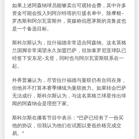
如果上述阿森纳球员能够卖出可观转会费，其中许多
资金可能会投入到阿尔特塔的引援名单中。除摩根-
罗杰斯和阿尔瓦雷斯外，英媒称伯恩茅斯的克鲁皮也
是一个备选目标。
斯科尔斯认为，拉什福德非常适合阿森纳。这名英格
兰国脚非常渴望永久加盟巴萨，但加泰罗尼亚球队已
经签下安东尼-戈登，同时也与阿尔瓦雷斯联系在一
起。
外界普遍认为，尽管拉什福德与曼联仍有合同在身，
但他并不打算本赛季继续为曼联效力。如果转会巴萨
无法成行，斯科尔斯认为，与这名英格兰球星传出绯
闻的阿森纳会是理想下家。
斯科尔斯在播客节目中表示：“巴萨已经有了一份买
他的协议，但我认为他们在试图以更低价格完成交
易。”