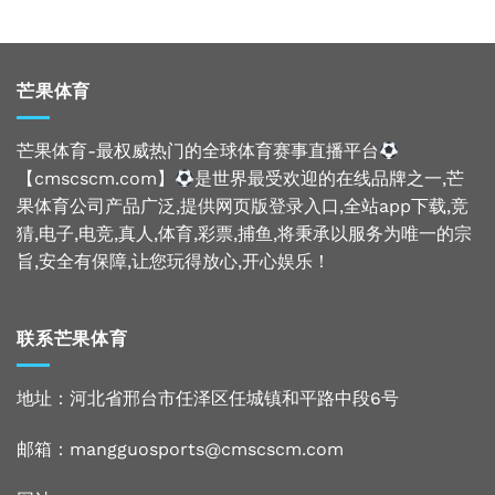
芒果体育
芒果体育-最权威热门的全球体育赛事直播平台
【cmscscm.com】
是世界最受欢迎的在线品牌之一,芒
果体育公司产品广泛,提供网页版登录入口,全站app下载,竞
猜,电子,电竞,真人,体育,彩票,捕鱼,将秉承以服务为唯一的宗
旨,安全有保障,让您玩得放心,开心娱乐！
联系芒果体育
地址：河北省邢台市任泽区任城镇和平路中段6号
邮箱：mangguosports@cmscscm.com