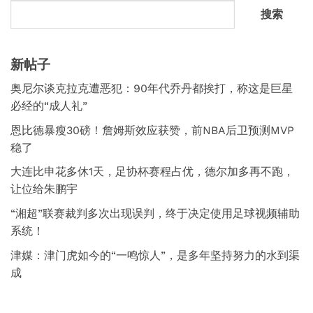
搜索
新帖子
奥尼尔谈克拉克遭恶犯：90年代乔丹都挨打，称这是巨星
必经的“成人礼”
恩比德暴瘦30磅！詹姆斯效应获赞，前NBA后卫预测MVP
稳了
大连比申花多休1天，足协杯赛程占优，德尔加多再不跑，
让位给朱鹏宇
“湘超”联赛裁判多次出现误判，终于决定使用足球视频辅助
系统！
津媒：津门虎如今的“一鸣惊人”，是多年坚持努力的水到渠
成