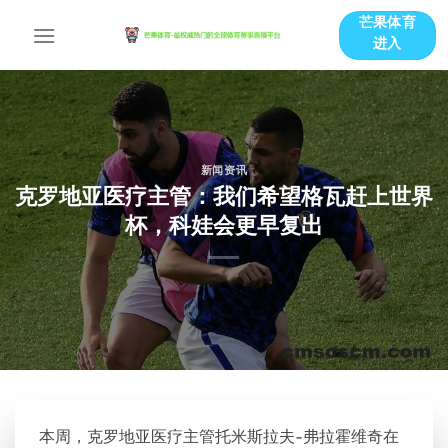
跳
芒果体育
到
进入
内
容
新闻资讯
克罗地亚医疗主管：我们希望格瓦赶上世界
杯，科娃会更早复出
本周，克罗地亚医疗主管托米斯拉夫-弗拉霍维奇在