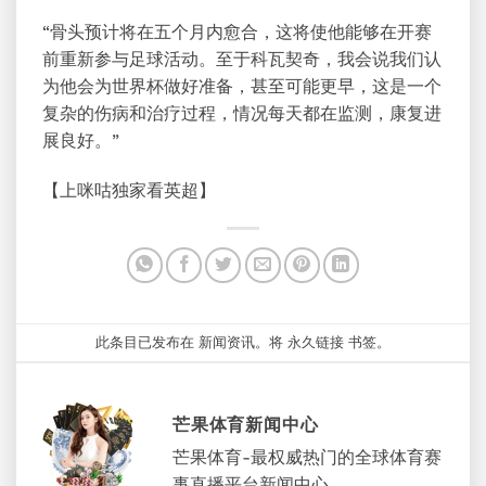
“骨头预计将在五个月内愈合，这将使他能够在开赛
前重新参与足球活动。至于科瓦契奇，我会说我们认
为他会为世界杯做好准备，甚至可能更早，这是一个
复杂的伤病和治疗过程，情况每天都在监测，康复进
展良好。”
【上咪咕独家看英超】
此条目已发布在
新闻资讯
。将
永久链接
书签。
芒果体育新闻中心
芒果体育-最权威热门的全球体育赛
事直播平台新闻中心