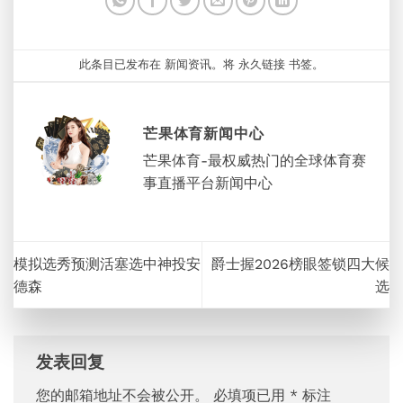
此条目已发布在
新闻资讯
。将
永久链接
书签。
芒果体育新闻中心
芒果体育-最权威热门的全球体育赛
事直播平台新闻中心
模拟选秀预测活塞选中神投安
爵士握2026榜眼签锁四大候
德森
选
发表回复
您的邮箱地址不会被公开。
必填项已用
*
标注