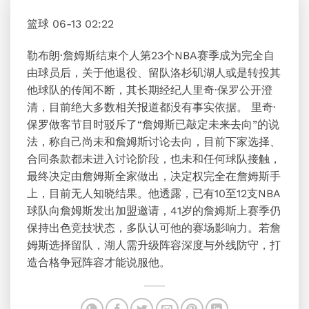
篮球 06-13 02:22
勒布朗·詹姆斯结束个人第23个NBA赛季成为完全自
由球员后，关于他退役、留队洛杉矶湖人或是转投其
他球队的传闻不断，其长期经纪人里奇·保罗公开澄
清，目前绝大多数相关报道都没有事实依据。 里奇·
保罗做客节目时驳斥了“詹姆斯已敲定未来去向”的说
法，称自己尚未和詹姆斯讨论去向，目前下家选择、
合同条款都未进入讨论阶段，也未和任何球队接触，
最终决定由詹姆斯全家做出，决定权完全在詹姆斯手
上，目前无人知晓结果。他透露，已有10至12支NBA
球队向詹姆斯发出加盟邀请，41岁的詹姆斯上赛季仍
保持出色竞技状态，多队认可他的赛场影响力。若詹
姆斯选择留队，湖人需升级阵容深度与外线防守，打
造合格争冠阵容才能说服他。