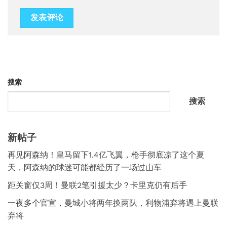
搜索
搜索
新帖子
再见阿森纳！皇马留下1.4亿飞翼，枪手彻底凉了这个夏
天，阿森纳的球迷可能都经历了一场过山车
距关窗仅3周！曼联2笔引援太少？卡里克仍有后手
一夜多个官宣，曼城小将两年换两队，利物浦弃将遇上曼联
弃将