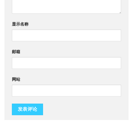
显示名称
邮箱
网站