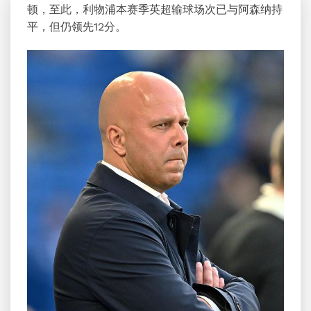
顿，至此，利物浦本赛季英超输球场次已与阿森纳持
平，但仍领先12分。