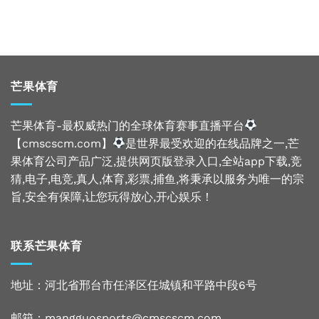
芒果体育
芒果体育-最权威热门的全球体育赛事直播平台
【cmscscm.com】
是世界最受欢迎的在线品牌之一,芒
果体育公司产品广泛,提供网页版登录入口,全站app下载,竞
猜,电子,电竞,真人,体育,彩票,捕鱼,将秉承以服务为唯一的宗
旨,安全有保障,让您玩得放心,开心娱乐！
联系芒果体育
地址：河北省邢台市任泽区任城镇和平路中段6号
邮箱：mangguosports@cmscscm.com