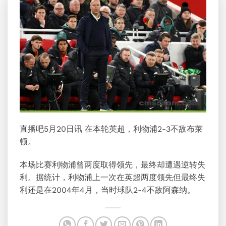
直播吧5月20日讯 在本轮英超，利物浦2-3不敌
布莱
顿
。
本场比赛利物浦曾两度取得领先，最终却遭遇逆转失
利。据统计，利物浦上一次在英超两度领先但最终失
利还是在2004年4月，当时球队2-4不敌阿森纳。