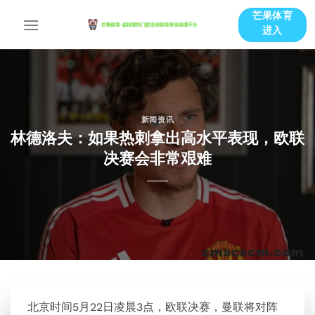
跳
芒果体育
到
进入
内
容
新闻资讯
林德洛夫：如果热刺拿出高水平表现，欧联
决赛会非常艰难
北京时间5月22日凌晨3点，欧联决赛，曼联将对阵