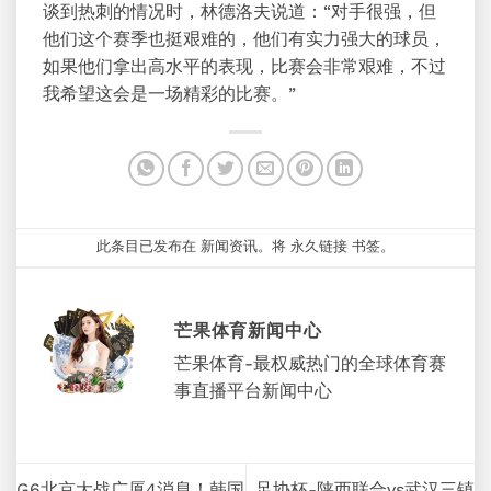
谈到热刺的情况时，林德洛夫说道：“对手很强，但
他们这个赛季也挺艰难的，他们有实力强大的球员，
如果他们拿出高水平的表现，比赛会非常艰难，不过
我希望这会是一场精彩的比赛。”
此条目已发布在
新闻资讯
。将
永久链接
书签。
芒果体育新闻中心
芒果体育-最权威热门的全球体育赛
事直播平台新闻中心
G6北京大战广厦4消息！韩国
足协杯-陕西联合vs武汉三镇