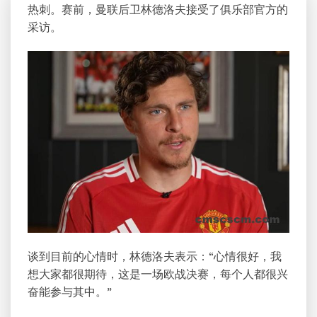
热刺。赛前，曼联后卫林德洛夫接受了俱乐部官方的
采访。
谈到目前的心情时，林德洛夫表示：“心情很好，我
想大家都很期待，这是一场欧战决赛，每个人都很兴
奋能参与其中。”