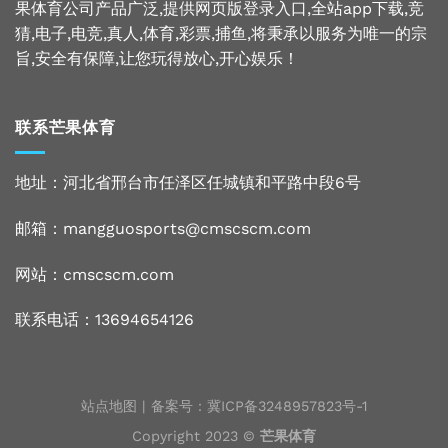
果体育公司产品广泛,提供网页版登录入口,全站app下载,竞
猜,电子,电竞,真人,体育,彩票,捕鱼,将秉承以服务为唯一的宗
旨,安全有保障,让您玩得放心,开心娱乐！
联系芒果体育
地址：河北省邢台市任泽区任城镇和平路中段6号
邮箱：mangguosports@cmscscm.com
网站：
cmscscm.com
联系电话：13694654126
站点地图
| 备案号：
冀ICP备3248957823号-1
Copyright 2023 ©
芒果体育