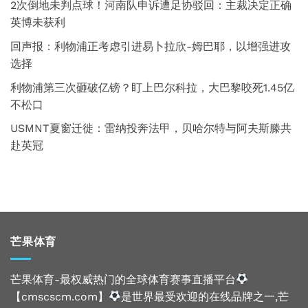
2次倒地未判点球！河南队申诉遭足协驳回：主裁决定正确
英博未获利
回声报：利物浦正考虑引进易卜拉欣-姆巴耶，以增强进攻
选择
利物浦第三次砸破亿镑？盯上巴尔科拉，大巴黎咬死1.45亿
不松口
USMNT夏窗迁徙：雷纳投奔法甲，贝哈尔特与阿夫斯滕共
赴英冠
芒果体育
芒果体育-最权威热门的全球体育赛事直播平台
【cmscscm.com】
是世界最受欢迎的在线品牌之一,芒