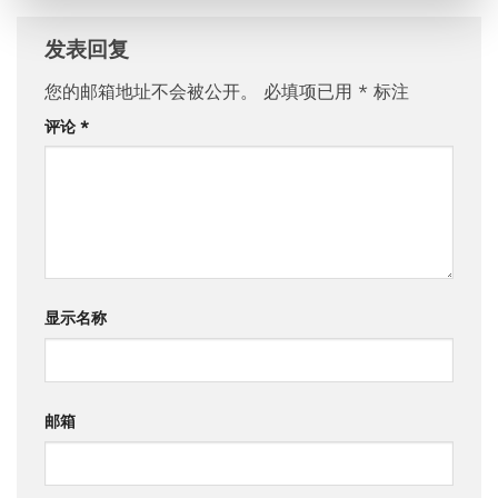
发表回复
您的邮箱地址不会被公开。
必填项已用
*
标注
评论
*
显示名称
邮箱