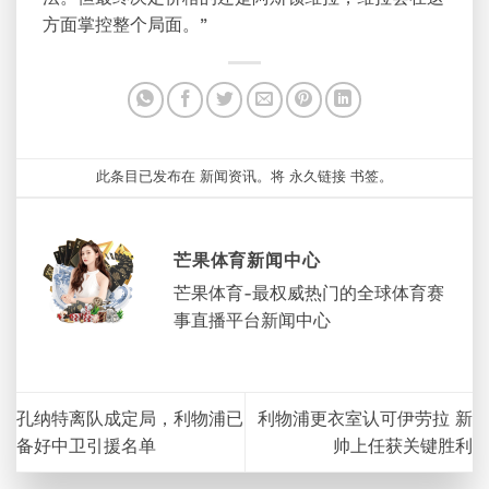
方面掌控整个局面。”
此条目已发布在
新闻资讯
。将
永久链接
书签。
芒果体育新闻中心
芒果体育-最权威热门的全球体育赛
事直播平台新闻中心
孔纳特离队成定局，利物浦已
利物浦更衣室认可伊劳拉 新
备好中卫引援名单
帅上任获关键胜利