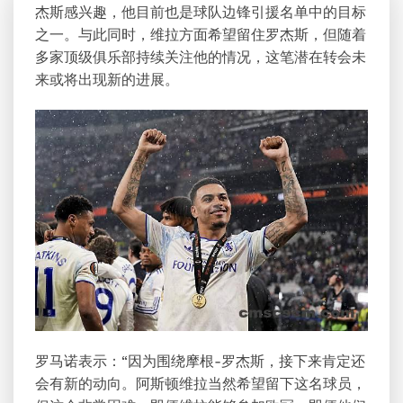
杰斯感兴趣，他目前也是球队边锋引援名单中的目标
之一。与此同时，维拉方面希望留住罗杰斯，但随着
多家顶级俱乐部持续关注他的情况，这笔潜在转会未
来或将出现新的进展。
罗马诺表示：“因为围绕摩根-罗杰斯，接下来肯定还
会有新的动向。阿斯顿维拉当然希望留下这名球员，