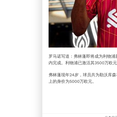
罗马诺写道：弗林蓬即将成为利物浦
内完成。利物浦已激活其3500万欧
弗林蓬现年24岁，球员共为勒沃库森
上的身价为5000万欧元。