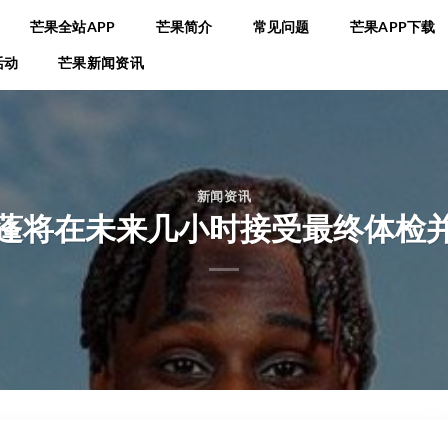
芒果全站APP
芒果简介
常见问题
芒果APP下载
活动
芒果新闻资讯
新闻资讯
蓬将在未来几小时接受最终体检