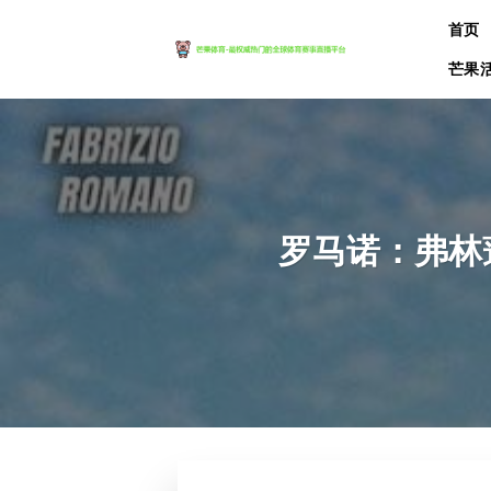
跳
首页
到
内
芒果
容
罗马诺：弗林