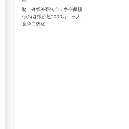
骑士锋线补强转向：争夺佩顿
·沃特森报价超2000万，三人
竞争白热化