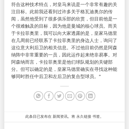
符合这种技术特点，对皇马来说是一个非常有趣的关
注目标。此前我还看到过许多关于格瓦迪奥尔的传
闻，虽然他受到了很多俱乐部的欣赏，但目前他是一
个很难触及的目标，因为他是曼城的核心球员。而关
于卡拉菲奥里，我可以向大家透露的是，皇家马德里
在几周前已经联系了卡拉菲奥里的身边人士，询问了
这位意大利后卫的相关信息。不过他目前仍然是阿森
纳阵中非常重要的一员，因此运作起来绝非易事。对
阿森纳而言，卡拉菲奥里是他们球队规划的关键部
分。但可以确定的是，皇家马德里确实在寻找这种能
够同时胜任中后卫和左后卫的复合型球员。”
此条目已发布在
新闻资讯
。将
永久链接
书签。