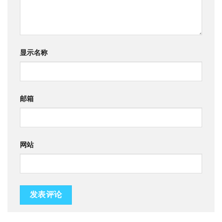
显示名称
邮箱
网站