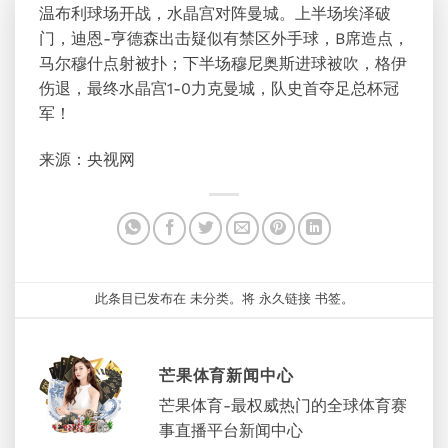
温布利球场开战，水晶宫对阵曼城。上半场埃泽破
门，迪恩-亨德森出击疑似有禁区外手球，B席造点，
马尔穆什点射被扑；下半场穆尼奥斯进球被吹，格伊
伤退，最终水晶宫1-0力克曼城，队史首夺足总杯冠
军！
来源：央视网
此条目已发布在 未分类。将
永久链接
书签。
芒果体育新闻中心
芒果体育-最权威热门的全球体育赛
事直播平台新闻中心