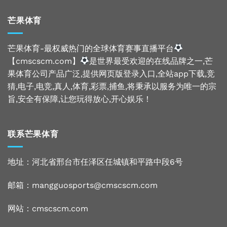
芒果体育
芒果体育-最权威热门的全球体育赛事直播平台
【cmscscm.com】
是世界最受欢迎的在线品牌之一,芒
果体育公司产品广泛,提供网页版登录入口,全站app下载,竞
猜,电子,电竞,真人,体育,彩票,捕鱼,将秉承以服务为唯一的宗
旨,安全有保障,让您玩得放心,开心娱乐！
联系芒果体育
地址：河北省邢台市任泽区任城镇和平路中段6号
邮箱：mangguosports@cmscscm.com
网站：
cmscscm.com