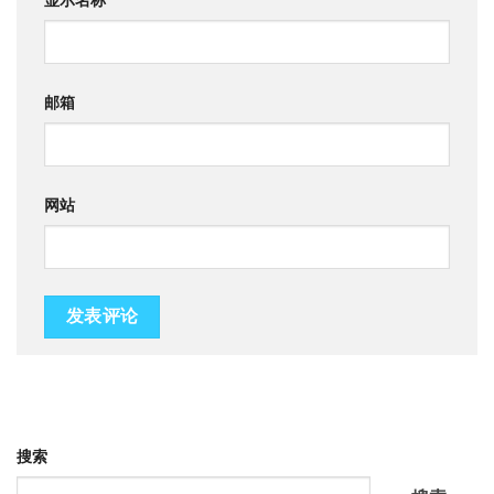
显示名称
邮箱
网站
搜索