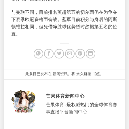
与曼联不同，目前排名英超第五的切尔西仍在为争夺
下赛季欧冠资格而奋战。蓝军目前积分与身后的阿斯
顿维拉相同，但凭借净胜球优势暂时占据第五名的位
置。
此条目已发布在
新闻资讯
。将
永久链接
书签。
芒果体育新闻中心
芒果体育-最权威热门的全球体育赛
事直播平台新闻中心