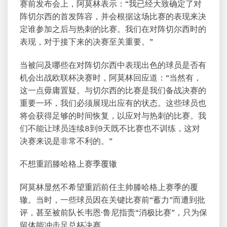
赛前发布会上，阿莫林表示：“我已经大致确定了对
阵切尔西的首发阵容，并会根据这场比赛的表现来决
定谁参加之后与热刺的比赛。我们在对阵切尔西时的
表现，对于接下来的决赛至关重要。”
当被问及哪些在对阵切尔西中表现出色的球员是否有
机会出战欧联杯决赛时，阿莫林回应道：“当然有，
这一点毋庸置疑。与切尔西的比赛是我们备战决赛的
重要一环，我们必须展现出应有的状态。这些球员也
将会获得足够的时间恢复，以应对与热刺的比赛。我
们不能让球员连续8到9天既不比赛也不训练，这对
决赛来说是非常不利的。”
不想重蹈滕哈格上赛季覆辙
阿莫林显然不希望重蹈前任主帅滕哈格上赛季的覆
辙。当时，一些球员因在关键比赛前“蓄力”而遭到批
评，甚至被前队长韦恩·鲁尼指责“消极比赛”，只为保
留体能冲击足总杯决赛。