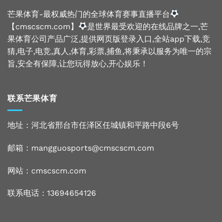
芒果体育-最权威热门的全球体育赛事直播平台
【cmscscm.com】
是世界最受欢迎的在线品牌之一,芒
果体育公司产品广泛,提供网页版登录入口,全站app下载,竞
猜,电子,电竞,真人,体育,彩票,捕鱼,将秉承以服务为唯一的宗
旨,安全有保障,让您玩得放心,开心娱乐！
联系芒果体育
地址：河北省邢台市任泽区任城镇和平路中段6号
邮箱：mangguosports@cmscscm.com
网站：
cmscscm.com
联系电话：13694654126