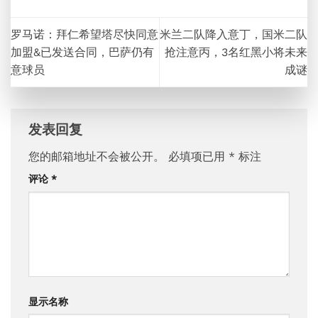
罗马诺：拜仁希望塔尽快同意
米兰二队降入意丁，国米二队
加盟&已发送合同，巴萨仍有
抢注意丙，3名红黑小将未来
意球员
成谜
发表回复
您的邮箱地址不会被公开。
必填项已用
*
标注
评论
*
显示名称