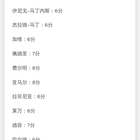
伊尼戈-
马丁内斯
：6分
杰拉德-马丁：6分
加维：6分
佩德里：7分
费尔明：8分
亚马尔：8分
拉菲尼亚：6分
莱万：6分
德容：7分
巴尔德：6分