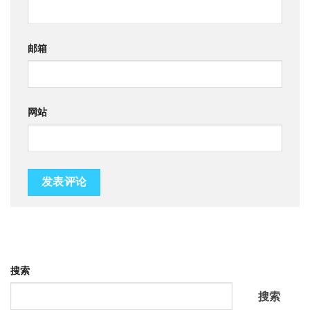
邮箱
网站
搜索
搜索