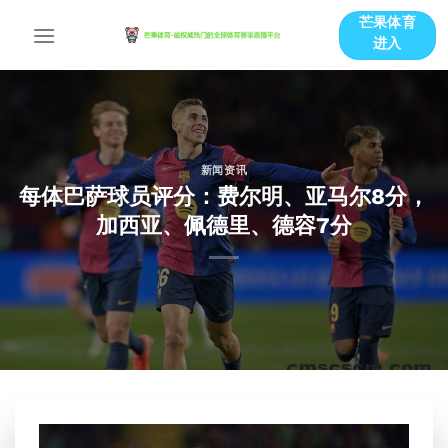
跳
芒果体育
到
进入
内
容
新闻资讯
每体巴萨球员评分：费尔明、亚马尔8分，
加西亚、佩德里、德容7分