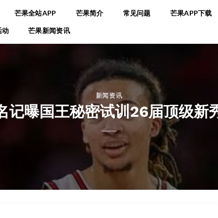
芒果全站APP
芒果简介
常见问题
芒果APP下载
活动
芒果新闻资讯
新闻资讯
名记曝国王秘密试训26届顶级新