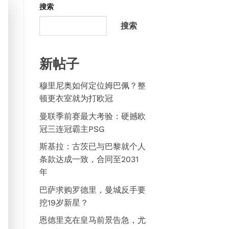
搜索
搜索
新帖子
穆里尼奥如何定位姆巴佩？整
顿更衣室就为打欧冠
曼联季前赛最大考验：硬撼欧
冠三连冠霸主PSG
斯基拉：古茨已与巴黎就个人
条款达成一致，合同至2031
年
巴萨求购罗德里，曼城反手要
挖19岁新星？
恩德里克在皇马前景告急，尤