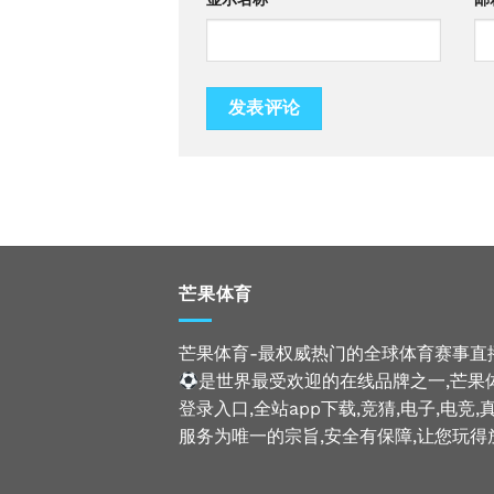
芒果体育
芒果体育-最权威热门的全球体育赛事直
是世界最受欢迎的在线品牌之一,芒果
登录入口,全站app下载,竞猜,电子,电竞,
服务为唯一的宗旨,安全有保障,让您玩得