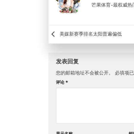
芒果体育-最权威热
美媒新赛季排名太阳普遍偏低
发表回复
您的邮箱地址不会被公开。
必填项
评论
*
显示名称
邮