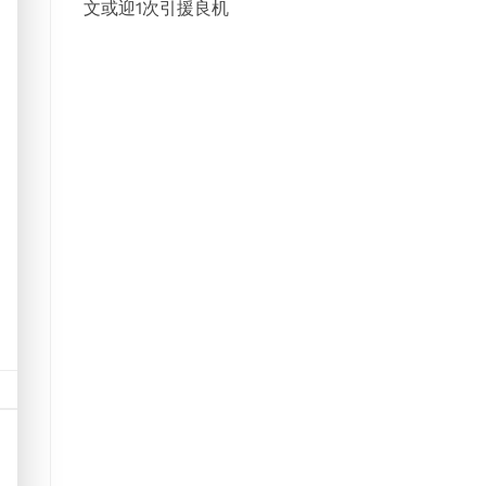
文或迎1次引援良机